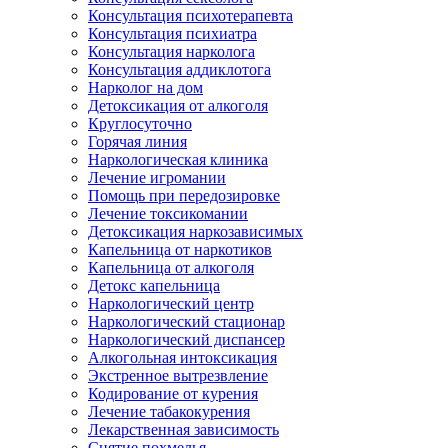
Консультация психотерапевта
Консультация психиатра
Консультация нарколога
Консультация аддиклотога
Нарколог на дом
Детоксикация от алкоголя
Круглосуточно
Горячая линия
Наркологическая клиника
Лечение игромании
Помощь при передозировке
Лечение токсикомании
Детоксикация наркозависимых
Капельница от наркотиков
Капельница от алкоголя
Детокс капельница
Наркологический центр
Наркологический стационар
Наркологический диспансер
Алкогольная интоксикация
Экстренное вытрезвление
Кодирование от курения
Лечение табакокурения
Лекарственная зависимость
Снятие похмелья