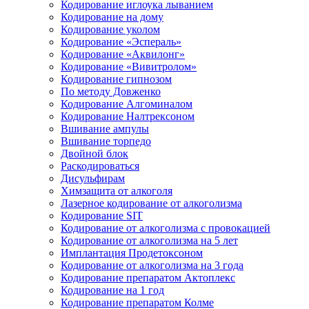
Кодирование иглоука лыванием
Кодирование на дому
Кодирование уколом
Кодирование «Эспераль»
Кодирование «Аквилонг»
Кодирование «Вивитролом»
Кодирование гипнозом
По методу Довженко
Кодирование Алгоминалом
Кодирование Налтрексоном
Вшивание ампулы
Вшивание торпедо
Двойной блок
Раскодироваться
Дисульфирам
Химзащита от алкоголя
Лазерное кодирование от алкоголизма
Кодирование SIT
Кодирование от алкоголизма с провокацией
Кодирование от алкоголизма на 5 лет
Имплантация Продетоксоном
Кодирование от алкоголизма на 3 года
Кодирование препаратом Актоплекс
Кодирование на 1 год
Кодирование препаратом Колме