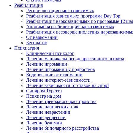
Реабилитация
Ресоциализация наркозависимых
Реабилитация зависимых: программа Day Top
Реабилитация наркозависимых по программе 12 ша
Анонимная реабилитация наркозависимых
Реабилитация несовершеннолетних наркозависимы
От наркомании
Бесплатно
Психиатрия
Клинический психолог
Лечение маниакального-депрессивного психоза
Лечение игромании
Лечение игромании у подростков
Кодирование от игромании
Лечение интернет-зависимости
Лечение зависимости от ставок на спорт
Синдром Туретта
Психиатр на дом
Лечение тревожного расстройства
Лечение панических атак
Лечение неврастении
Лечение депрессии
Лечение булимии
Лечение биполярного расстройства