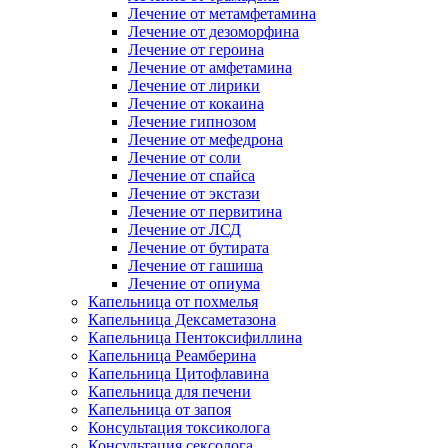
Лечение от метамфетамина
Лечение от дезоморфина
Лечение от героина
Лечение от амфетамина
Лечение от лирики
Лечение от кокаина
Лечение гипнозом
Лечение от мефедрона
Лечение от соли
Лечение от спайса
Лечение от экстази
Лечение от первитина
Лечение от ЛСД
Лечение от бутирата
Лечение от гашиша
Лечение от опиума
Капельница от похмелья
Капельница Дексаметазона
Капельница Пентоксифиллина
Капельница Реамберина
Капельница Цитофлавина
Капельница для печени
Капельница от запоя
Консультация токсиколога
Консультация сексолога