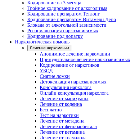
Кодирование на 3 месяца
Тройное кодирование от алкоголизма
Кодирование препаратом Тетлонг
Кодирование препаратом Витамерц Депо
Блокада от алкогольной зависимости
Ресоциализация наркозависимых
Кодирование под лопатку
Наркологическая помощь
Лечение наркомании
Анонимное лечение наркомании
Принудительное лечение наркозависимых
Кодирование от наркотиков
УБОД
Снятие ломки
Детоксикация наркозависимых
Консультация нарколога
Онлайн консультация нарколога
Лечение от марихуаны
Лечение от кодеина
Бесплатно
Тест на наркотики
Лечение от метадона
Лечение от фенобарбитала
Лечение от кетамина
Лечение от трамадола