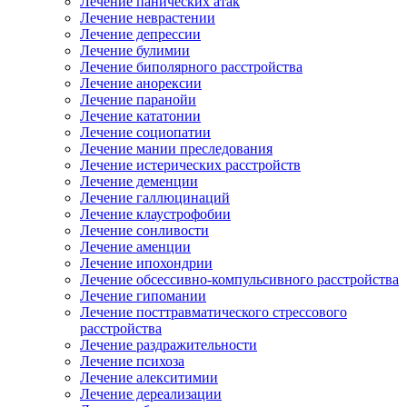
Лечение панических атак
Лечение неврастении
Лечение депрессии
Лечение булимии
Лечение биполярного расстройства
Лечение анорексии
Лечение паранойи
Лечение кататонии
Лечение социопатии
Лечение мании преследования
Лечение истерических расстройств
Лечение деменции
Лечение галлюцинаций
Лечение клаустрофобии
Лечение сонливости
Лечение аменции
Лечение ипохондрии
Лечение обсессивно-компульсивного расстройства
Лечение гипомании
Лечение посттравматического стрессового
расстройства
Лечение раздражительности
Лечение психоза
Лечение алекситимии
Лечение дереализации