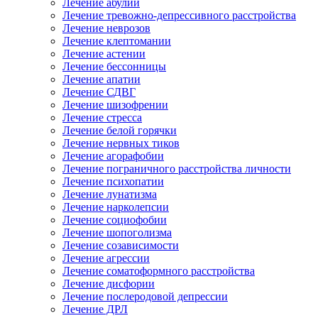
Лечение абулии
Лечение тревожно-депрессивного расстройства
Лечение неврозов
Лечение клептомании
Лечение астении
Лечение бессонницы
Лечение апатии
Лечение СДВГ
Лечение шизофрении
Лечение стресса
Лечение белой горячки
Лечение нервных тиков
Лечение агорафобии
Лечение пограничного расстройства личности
Лечение психопатии
Лечение лунатизма
Лечение нарколепсии
Лечение социофобии
Лечение шопоголизма
Лечение созависимости
Лечение агрессии
Лечение соматоформного расстройства
Лечение дисфории
Лечение послеродовой депрессии
Лечение ДРЛ