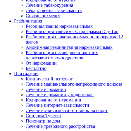
Лечение табакокурения
Лекарственная зависимость
Снятие похмелья
Реабилитация
Ресоциализация наркозависимых
Реабилитация зависимых: программа Day Top
Реабилитация наркозависимых по программе 12
шагов
Анонимная реабилитация наркозависимых
Реабилитация несовершеннолетних
наркозависимых-подростков
От наркомании
Бесплатно
Психиатрия
Клинический психолог
Лечение маниакального-депрессивного психоза
Лечение игромании
Лечение игромании у подростков
Кодирование от игромании
Лечение интернет-зависимости
Лечение зависимости от ставок на спорт
Синдром Туретта
Психиатр на дом
Лечение тревожного расстройства