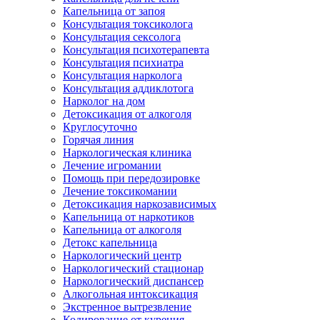
Капельница от запоя
Консультация токсиколога
Консультация сексолога
Консультация психотерапевта
Консультация психиатра
Консультация нарколога
Консультация аддиклотога
Нарколог на дом
Детоксикация от алкоголя
Круглосуточно
Горячая линия
Наркологическая клиника
Лечение игромании
Помощь при передозировке
Лечение токсикомании
Детоксикация наркозависимых
Капельница от наркотиков
Капельница от алкоголя
Детокс капельница
Наркологический центр
Наркологический стационар
Наркологический диспансер
Алкогольная интоксикация
Экстренное вытрезвление
Кодирование от курения