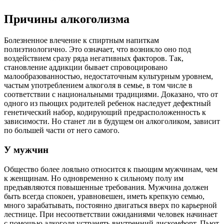
Причины алкоголизма
Болезненное влечение к спиртным напиткам
полиэтиологично. Это означает, что возникло оно под
воздействием сразу ряда негативных факторов. Так,
становление аддикции бывает спровоцировано
малообразованностью, недостаточным культурным уровнем,
частым употреблением алкоголя в семье, в том числе в
соответствии с национальными традициями. Доказано, что от
одного из пьющих родителей ребенок наследует дефектный
генетический набор, кодирующий предрасположенность к
зависимости. Но станет ли в будущем он алкоголиком, зависит
по большей части от него самого.
У мужчин
Общество более лояльно относится к пьющим мужчинам, чем
к женщинам. Но одновременно к сильному полу им
предъявляются повышенные требования. Мужчина должен
быть всегда спокоен, уравновешен, иметь крепкую семью,
много зарабатывать, постоянно двигаться вверх по карьерной
лестнице. При несоответствии ожиданиями человек начинает
с помощью алкоголя устранять внутренний дискомфорт. Пьют