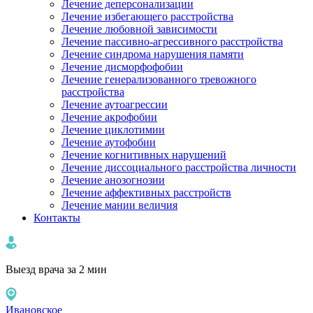
Лечение деперсонализации
Лечение избегающего расстройства
Лечение любовной зависимости
Лечение пассивно-агрессивного расстройства
Лечение синдрома нарушения памяти
Лечение дисморфофобии
Лечение генерализованного тревожного
расстройства
Лечение аутоагрессии
Лечение акрофобии
Лечение циклотимии
Лечение аутофобии
Лечение когнитивных нарушений
Лечение диссоциального расстройства личности
Лечение анозогнозии
Лечение аффективных расстройств
Лечение мании величия
Контакты
Выезд врача за 2 мин
Ивановское