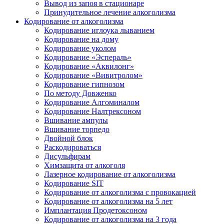
Вывод из запоя в стационаре
Принудительное лечение алкоголизма
Кодирование от алкоголизма
Кодирование иглоука лыванием
Кодирование на дому
Кодирование уколом
Кодирование «Эспераль»
Кодирование «Аквилонг»
Кодирование «Вивитролом»
Кодирование гипнозом
По методу Довженко
Кодирование Алгоминалом
Кодирование Налтрексоном
Вшивание ампулы
Вшивание торпедо
Двойной блок
Раскодироваться
Дисульфирам
Химзащита от алкоголя
Лазерное кодирование от алкоголизма
Кодирование SIT
Кодирование от алкоголизма с провокацией
Кодирование от алкоголизма на 5 лет
Имплантация Продетоксоном
Кодирование от алкоголизма на 3 года