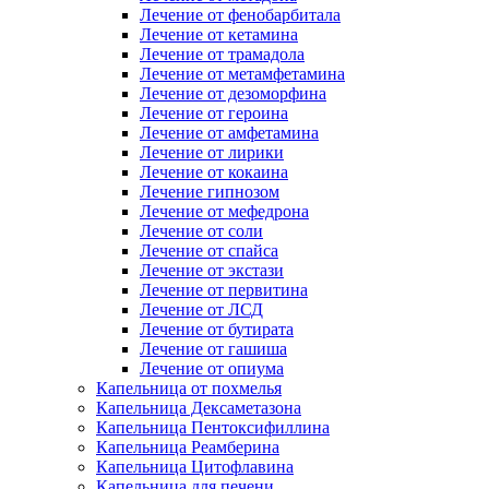
Лечение от фенобарбитала
Лечение от кетамина
Лечение от трамадола
Лечение от метамфетамина
Лечение от дезоморфина
Лечение от героина
Лечение от амфетамина
Лечение от лирики
Лечение от кокаина
Лечение гипнозом
Лечение от мефедрона
Лечение от соли
Лечение от спайса
Лечение от экстази
Лечение от первитина
Лечение от ЛСД
Лечение от бутирата
Лечение от гашиша
Лечение от опиума
Капельница от похмелья
Капельница Дексаметазона
Капельница Пентоксифиллина
Капельница Реамберина
Капельница Цитофлавина
Капельница для печени