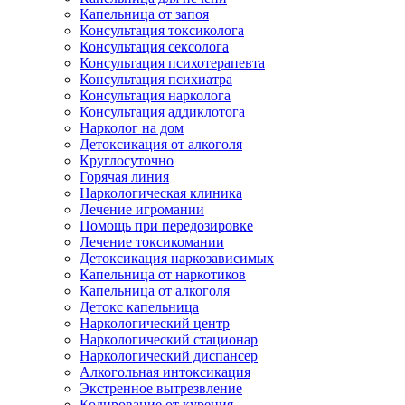
Капельница от запоя
Консультация токсиколога
Консультация сексолога
Консультация психотерапевта
Консультация психиатра
Консультация нарколога
Консультация аддиклотога
Нарколог на дом
Детоксикация от алкоголя
Круглосуточно
Горячая линия
Наркологическая клиника
Лечение игромании
Помощь при передозировке
Лечение токсикомании
Детоксикация наркозависимых
Капельница от наркотиков
Капельница от алкоголя
Детокс капельница
Наркологический центр
Наркологический стационар
Наркологический диспансер
Алкогольная интоксикация
Экстренное вытрезвление
Кодирование от курения