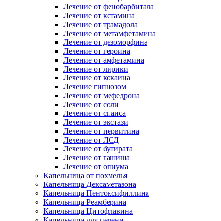
Лечение от фенобарбитала
Лечение от кетамина
Лечение от трамадола
Лечение от метамфетамина
Лечение от дезоморфина
Лечение от героина
Лечение от амфетамина
Лечение от лирики
Лечение от кокаина
Лечение гипнозом
Лечение от мефедрона
Лечение от соли
Лечение от спайса
Лечение от экстази
Лечение от первитина
Лечение от ЛСД
Лечение от бутирата
Лечение от гашиша
Лечение от опиума
Капельница от похмелья
Капельница Дексаметазона
Капельница Пентоксифиллина
Капельница Реамберина
Капельница Цитофлавина
Капельница для печени