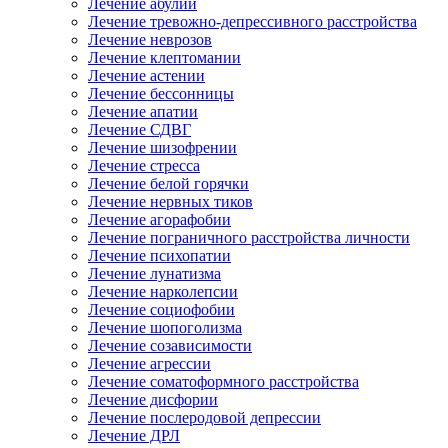
Лечение абулии
Лечение тревожно-депрессивного расстройства
Лечение неврозов
Лечение клептомании
Лечение астении
Лечение бессонницы
Лечение апатии
Лечение СДВГ
Лечение шизофрении
Лечение стресса
Лечение белой горячки
Лечение нервных тиков
Лечение агорафобии
Лечение пограничного расстройства личности
Лечение психопатии
Лечение лунатизма
Лечение нарколепсии
Лечение социофобии
Лечение шопоголизма
Лечение созависимости
Лечение агрессии
Лечение соматоформного расстройства
Лечение дисфории
Лечение послеродовой депрессии
Лечение ДРЛ