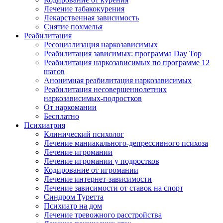
Лечение табакокурения
Лекарственная зависимость
Снятие похмелья
Реабилитация
Ресоциализация наркозависимых
Реабилитация зависимых: программа Day Top
Реабилитация наркозависимых по программе 12
шагов
Анонимная реабилитация наркозависимых
Реабилитация несовершеннолетних
наркозависимых-подростков
От наркомании
Бесплатно
Психиатрия
Клинический психолог
Лечение маниакального-депрессивного психоза
Лечение игромании
Лечение игромании у подростков
Кодирование от игромании
Лечение интернет-зависимости
Лечение зависимости от ставок на спорт
Синдром Туретта
Психиатр на дом
Лечение тревожного расстройства