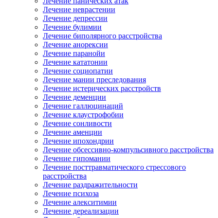
Лечение панических атак
Лечение неврастении
Лечение депрессии
Лечение булимии
Лечение биполярного расстройства
Лечение анорексии
Лечение паранойи
Лечение кататонии
Лечение социопатии
Лечение мании преследования
Лечение истерических расстройств
Лечение деменции
Лечение галлюцинаций
Лечение клаустрофобии
Лечение сонливости
Лечение аменции
Лечение ипохондрии
Лечение обсессивно-компульсивного расстройства
Лечение гипомании
Лечение посттравматического стрессового
расстройства
Лечение раздражительности
Лечение психоза
Лечение алекситимии
Лечение дереализации