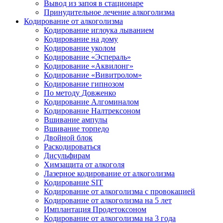
Вывод из запоя в стационаре
Принудительное лечение алкоголизма
Кодирование от алкоголизма
Кодирование иглоука лыванием
Кодирование на дому
Кодирование уколом
Кодирование «Эспераль»
Кодирование «Аквилонг»
Кодирование «Вивитролом»
Кодирование гипнозом
По методу Довженко
Кодирование Алгоминалом
Кодирование Налтрексоном
Вшивание ампулы
Вшивание торпедо
Двойной блок
Раскодироваться
Дисульфирам
Химзащита от алкоголя
Лазерное кодирование от алкоголизма
Кодирование SIT
Кодирование от алкоголизма с провокацией
Кодирование от алкоголизма на 5 лет
Имплантация Продетоксоном
Кодирование от алкоголизма на 3 года