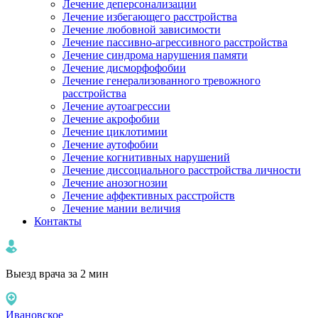
Лечение деперсонализации
Лечение избегающего расстройства
Лечение любовной зависимости
Лечение пассивно-агрессивного расстройства
Лечение синдрома нарушения памяти
Лечение дисморфофобии
Лечение генерализованного тревожного
расстройства
Лечение аутоагрессии
Лечение акрофобии
Лечение циклотимии
Лечение аутофобии
Лечение когнитивных нарушений
Лечение диссоциального расстройства личности
Лечение анозогнозии
Лечение аффективных расстройств
Лечение мании величия
Контакты
Выезд врача за 2 мин
Ивановское