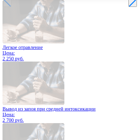
Легкое отравление
Цена:
2 250 руб.
Вывод из запоя при средней интоксикации
Цена:
2 700 руб.