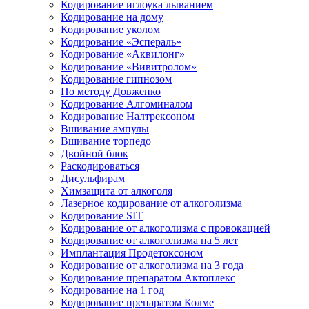
Кодирование иглоука лыванием
Кодирование на дому
Кодирование уколом
Кодирование «Эспераль»
Кодирование «Аквилонг»
Кодирование «Вивитролом»
Кодирование гипнозом
По методу Довженко
Кодирование Алгоминалом
Кодирование Налтрексоном
Вшивание ампулы
Вшивание торпедо
Двойной блок
Раскодироваться
Дисульфирам
Химзащита от алкоголя
Лазерное кодирование от алкоголизма
Кодирование SIT
Кодирование от алкоголизма с провокацией
Кодирование от алкоголизма на 5 лет
Имплантация Продетоксоном
Кодирование от алкоголизма на 3 года
Кодирование препаратом Актоплекс
Кодирование на 1 год
Кодирование препаратом Колме