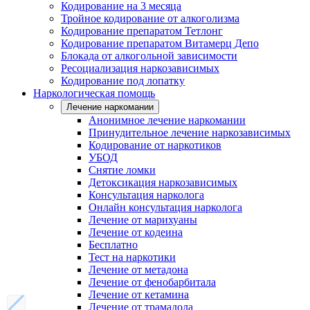
Кодирование на 3 месяца
Тройное кодирование от алкоголизма
Кодирование препаратом Тетлонг
Кодирование препаратом Витамерц Депо
Блокада от алкогольной зависимости
Ресоциализация наркозависимых
Кодирование под лопатку
Наркологическая помощь
Лечение наркомании
Анонимное лечение наркомании
Принудительное лечение наркозависимых
Кодирование от наркотиков
УБОД
Снятие ломки
Детоксикация наркозависимых
Консультация нарколога
Онлайн консультация нарколога
Лечение от марихуаны
Лечение от кодеина
Бесплатно
Тест на наркотики
Лечение от метадона
Лечение от фенобарбитала
Лечение от кетамина
Лечение от трамадола