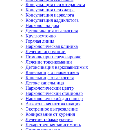
Консультация психотерапевта
Консультация психиатра
Консультация нарколога
Консультация аддиклотога
Нарколог на дом
Детоксикация от алкоголя
Круглосуточно
Горячая линия
Наркологическая клиника
Лечение игромании
Помощь при передозировке
Лечение токсикомании
Детоксикация наркозависимых
Капельница от наркотиков
Капельница от алкоголя
Детокс капельница
Наркологический центр
Наркологический стационар
Наркологический диспансер
Алкогольная интоксикация
Экстренное вытрезвление
Кодирование от курения
Лечение табакокурения
Лекарственная зависимость
Снятие похмелья