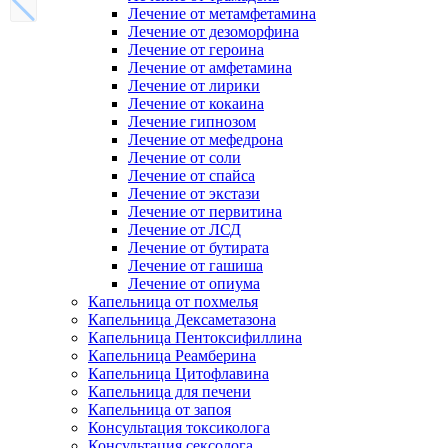
Лечение от метамфетамина
Лечение от дезоморфина
Лечение от героина
Лечение от амфетамина
Лечение от лирики
Лечение от кокаина
Лечение гипнозом
Лечение от мефедрона
Лечение от соли
Лечение от спайса
Лечение от экстази
Лечение от первитина
Лечение от ЛСД
Лечение от бутирата
Лечение от гашиша
Лечение от опиума
Капельница от похмелья
Капельница Дексаметазона
Капельница Пентоксифиллина
Капельница Реамберина
Капельница Цитофлавина
Капельница для печени
Капельница от запоя
Консультация токсиколога
Консультация сексолога