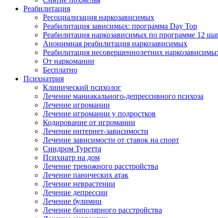
Реабилитация
Ресоциализация наркозависимых
Реабилитация зависимых: программа Day Top
Реабилитация наркозависимых по программе 12 ша
Анонимная реабилитация наркозависимых
Реабилитация несовершеннолетних наркозависимы
От наркомании
Бесплатно
Психиатрия
Клинический психолог
Лечение маниакального-депрессивного психоза
Лечение игромании
Лечение игромании у подростков
Кодирование от игромании
Лечение интернет-зависимости
Лечение зависимости от ставок на спорт
Синдром Туретта
Психиатр на дом
Лечение тревожного расстройства
Лечение панических атак
Лечение неврастении
Лечение депрессии
Лечение булимии
Лечение биполярного расстройства