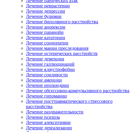
Лечение панических атак
Лечение неврастении
Лечение депрессии
Лечение булимии
Лечение биполярного расстройства
Лечение анорексии
Лечение паранойи
Лечение кататонии
Лечение социопатии
Лечение мании преследования
Лечение истерических расстройств
Лечение деменции
Лечение галлюцинаций
Лечение клаустрофобии
Лечение сонливости
Лечение аменции
Лечение ипохондрии
Лечение обсессивно-компульсивного расстройства
Лечение гипомании
Лечение посттравматического стрессового
расстройства
Лечение раздражительности
Лечение психоза
Лечение алекситимии
Лечение дереализации