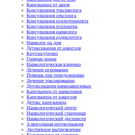
Капельница от запоя
Консультация токсиколога
Консультация сексолога
Консультация психотерапевта
Консультация психиатра
Консультация нарколога
Консультация аддиклотога
Нарколог на дом
Детоксикация от алкоголя
Круглосуточно
Горячая линия
Наркологическая клиника
Лечение игромании
Помощь при передозировке
Лечение токсикомании
Детоксикация наркозависимых
Капельница от наркотиков
Капельница от алкоголя
Детокс капельница
Наркологический центр
Наркологический стационар
Наркологический диспансер
Алкогольная интоксикация
Экстренное вытрезвление
Кодирование от курения