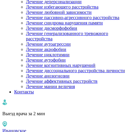
Лечение деперсонализации
Лечение избегающего расстройства
Лечение любовной зависимости
Лечение пассивно-агрессивного расстройства
Лечение синдрома нарушения памяти
Лечение дисморфофобии
Лечение генерализованного тревожного
расстройства
Лечение аутоагрессии
Лечение акрофобии
Лечение циклотимии
Лечение аутофобии
Лечение когнитивных нарушений
Лечение диссоциального расстройства личности
Лечение анозогнозии
Лечение аффективных расстройств
Лечение мании величия
Контакты
Выезд врача за 2 мин
Ивановское