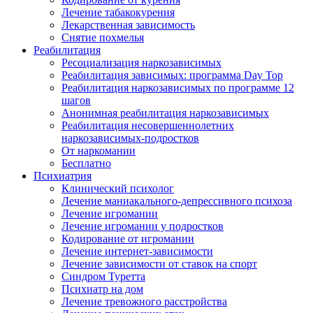
Лечение табакокурения
Лекарственная зависимость
Снятие похмелья
Реабилитация
Ресоциализация наркозависимых
Реабилитация зависимых: программа Day Top
Реабилитация наркозависимых по программе 12
шагов
Анонимная реабилитация наркозависимых
Реабилитация несовершеннолетних
наркозависимых-подростков
От наркомании
Бесплатно
Психиатрия
Клинический психолог
Лечение маниакального-депрессивного психоза
Лечение игромании
Лечение игромании у подростков
Кодирование от игромании
Лечение интернет-зависимости
Лечение зависимости от ставок на спорт
Синдром Туретта
Психиатр на дом
Лечение тревожного расстройства