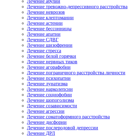
Лечение абулии
Лечение тревожно-депрессивного расстройства
Лечение неврозов
Лечение клептомании
Лечение астении
Лечение бессонницы
Лечение апатии
Лечение СДВГ
Лечение шизофрении
Лечение стресса
Лечение белой горячки
Лечение нервных тиков
Лечение агорафобии
Лечение пограничного расстройства личности
Лечение психопатии
Лечение лунатизма
Лечение нарколепсии
Лечение социофобии
Лечение шопоголизма
Лечение созависимости
Лечение агрессии
Лечение соматоформного расстройства
Лечение дисфории
Лечение послеродовой депрессии
Лечение ДРЛ