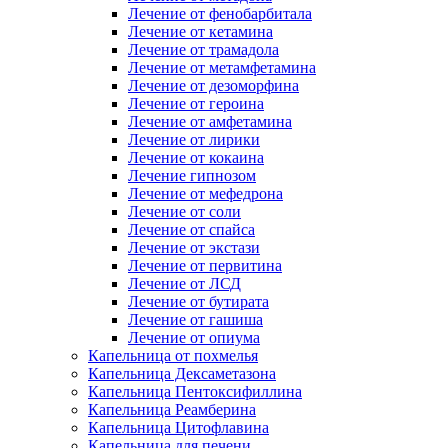
Лечение от фенобарбитала
Лечение от кетамина
Лечение от трамадола
Лечение от метамфетамина
Лечение от дезоморфина
Лечение от героина
Лечение от амфетамина
Лечение от лирики
Лечение от кокаина
Лечение гипнозом
Лечение от мефедрона
Лечение от соли
Лечение от спайса
Лечение от экстази
Лечение от первитина
Лечение от ЛСД
Лечение от бутирата
Лечение от гашиша
Лечение от опиума
Капельница от похмелья
Капельница Дексаметазона
Капельница Пентоксифиллина
Капельница Реамберина
Капельница Цитофлавина
Капельница для печени