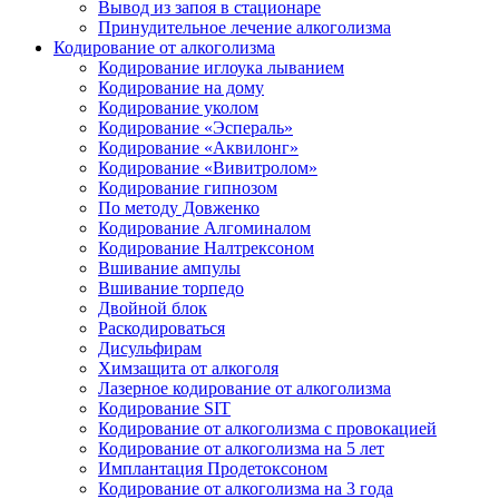
Вывод из запоя в стационаре
Принудительное лечение алкоголизма
Кодирование от алкоголизма
Кодирование иглоука лыванием
Кодирование на дому
Кодирование уколом
Кодирование «Эспераль»
Кодирование «Аквилонг»
Кодирование «Вивитролом»
Кодирование гипнозом
По методу Довженко
Кодирование Алгоминалом
Кодирование Налтрексоном
Вшивание ампулы
Вшивание торпедо
Двойной блок
Раскодироваться
Дисульфирам
Химзащита от алкоголя
Лазерное кодирование от алкоголизма
Кодирование SIT
Кодирование от алкоголизма с провокацией
Кодирование от алкоголизма на 5 лет
Имплантация Продетоксоном
Кодирование от алкоголизма на 3 года