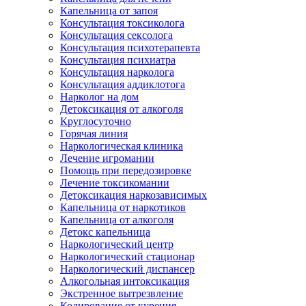
Капельница от запоя
Консультация токсиколога
Консультация сексолога
Консультация психотерапевта
Консультация психиатра
Консультация нарколога
Консультация аддиклотога
Нарколог на дом
Детоксикация от алкоголя
Круглосуточно
Горячая линия
Наркологическая клиника
Лечение игромании
Помощь при передозировке
Лечение токсикомании
Детоксикация наркозависимых
Капельница от наркотиков
Капельница от алкоголя
Детокс капельница
Наркологический центр
Наркологический стационар
Наркологический диспансер
Алкогольная интоксикация
Экстренное вытрезвление
Кодирование от курения