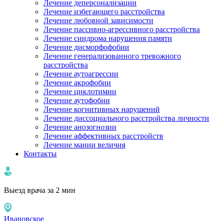
Лечение деперсонализации
Лечение избегающего расстройства
Лечение любовной зависимости
Лечение пассивно-агрессивного расстройства
Лечение синдрома нарушения памяти
Лечение дисморфофобии
Лечение генерализованного тревожного
расстройства
Лечение аутоагрессии
Лечение акрофобии
Лечение циклотимии
Лечение аутофобии
Лечение когнитивных нарушений
Лечение диссоциального расстройства личности
Лечение анозогнозии
Лечение аффективных расстройств
Лечение мании величия
Контакты
Выезд врача за 2 мин
Ивановское