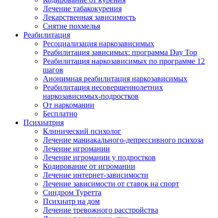
Лечение табакокурения
Лекарственная зависимость
Снятие похмелья
Реабилитация
Ресоциализация наркозависимых
Реабилитация зависимых: программа Day Top
Реабилитация наркозависимых по программе 12
шагов
Анонимная реабилитация наркозависимых
Реабилитация несовершеннолетних
наркозависимых-подростков
От наркомании
Бесплатно
Психиатрия
Клинический психолог
Лечение маниакального-депрессивного психоза
Лечение игромании
Лечение игромании у подростков
Кодирование от игромании
Лечение интернет-зависимости
Лечение зависимости от ставок на спорт
Синдром Туретта
Психиатр на дом
Лечение тревожного расстройства