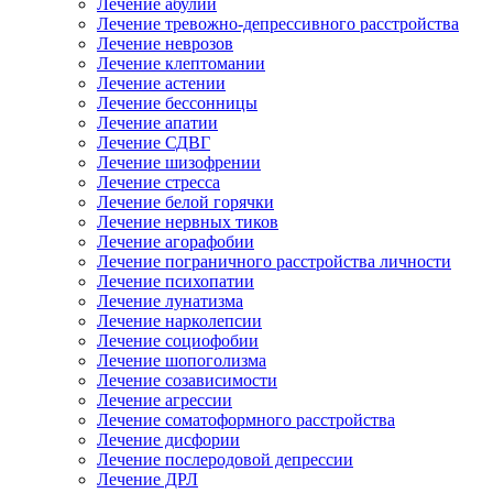
Лечение абулии
Лечение тревожно-депрессивного расстройства
Лечение неврозов
Лечение клептомании
Лечение астении
Лечение бессонницы
Лечение апатии
Лечение СДВГ
Лечение шизофрении
Лечение стресса
Лечение белой горячки
Лечение нервных тиков
Лечение агорафобии
Лечение пограничного расстройства личности
Лечение психопатии
Лечение лунатизма
Лечение нарколепсии
Лечение социофобии
Лечение шопоголизма
Лечение созависимости
Лечение агрессии
Лечение соматоформного расстройства
Лечение дисфории
Лечение послеродовой депрессии
Лечение ДРЛ