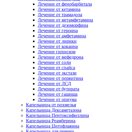
Лечение от фенобарбитала
Лечение от кетамина
Лечение от трамадола
Лечение от метамфетамина
Лечение от дезоморфина
Лечение от героина
Лечение от амфетамина
Лечение от лирики
Лечение от кокаина
Лечение гипнозом
Лечение от мефедрона
Лечение от соли
Лечение от спайса
Лечение от экстази
Лечение от первитина
Лечение от ЛСД
Лечение от бутирата
Лечение от гашиша
Лечение от опиума
Капельница от похмелья
Капельница Дексаметазона
Капельница Пентоксифиллина
Капельница Реамберина
Капельница Цитофлавина
Капельница для печени