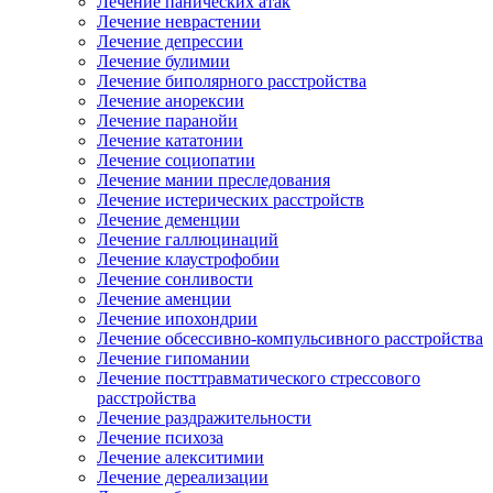
Лечение панических атак
Лечение неврастении
Лечение депрессии
Лечение булимии
Лечение биполярного расстройства
Лечение анорексии
Лечение паранойи
Лечение кататонии
Лечение социопатии
Лечение мании преследования
Лечение истерических расстройств
Лечение деменции
Лечение галлюцинаций
Лечение клаустрофобии
Лечение сонливости
Лечение аменции
Лечение ипохондрии
Лечение обсессивно-компульсивного расстройства
Лечение гипомании
Лечение посттравматического стрессового
расстройства
Лечение раздражительности
Лечение психоза
Лечение алекситимии
Лечение дереализации