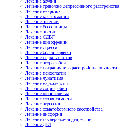
Лечение абулии
Лечение тревожно-депрессивного расстройства
Лечение неврозов
Лечение клептомании
Лечение астении
Лечение бессонницы
Лечение апатии
Лечение СДВГ
Лечение шизофрении
Лечение стресса
Лечение белой горячки
Лечение нервных тиков
Лечение агорафобии
Лечение пограничного расстройства личности
Лечение психопатии
Лечение лунатизма
Лечение нарколепсии
Лечение социофобии
Лечение шопоголизма
Лечение созависимости
Лечение агрессии
Лечение соматоформного расстройства
Лечение дисфории
Лечение послеродовой депрессии
Лечение ДРЛ