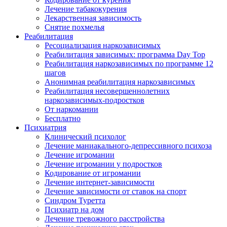
Лечение табакокурения
Лекарственная зависимость
Снятие похмелья
Реабилитация
Ресоциализация наркозависимых
Реабилитация зависимых: программа Day Top
Реабилитация наркозависимых по программе 12
шагов
Анонимная реабилитация наркозависимых
Реабилитация несовершеннолетних
наркозависимых-подростков
От наркомании
Бесплатно
Психиатрия
Клинический психолог
Лечение маниакального-депрессивного психоза
Лечение игромании
Лечение игромании у подростков
Кодирование от игромании
Лечение интернет-зависимости
Лечение зависимости от ставок на спорт
Синдром Туретта
Психиатр на дом
Лечение тревожного расстройства