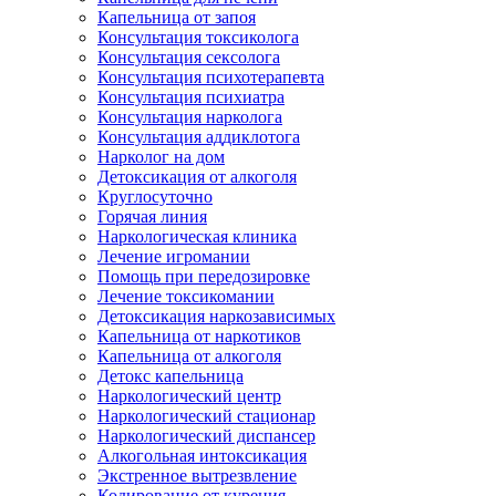
Капельница от запоя
Консультация токсиколога
Консультация сексолога
Консультация психотерапевта
Консультация психиатра
Консультация нарколога
Консультация аддиклотога
Нарколог на дом
Детоксикация от алкоголя
Круглосуточно
Горячая линия
Наркологическая клиника
Лечение игромании
Помощь при передозировке
Лечение токсикомании
Детоксикация наркозависимых
Капельница от наркотиков
Капельница от алкоголя
Детокс капельница
Наркологический центр
Наркологический стационар
Наркологический диспансер
Алкогольная интоксикация
Экстренное вытрезвление
Кодирование от курения