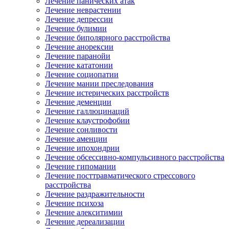
Лечение панических атак
Лечение неврастении
Лечение депрессии
Лечение булимии
Лечение биполярного расстройства
Лечение анорексии
Лечение паранойи
Лечение кататонии
Лечение социопатии
Лечение мании преследования
Лечение истерических расстройств
Лечение деменции
Лечение галлюцинаций
Лечение клаустрофобии
Лечение сонливости
Лечение аменции
Лечение ипохондрии
Лечение обсессивно-компульсивного расстройства
Лечение гипомании
Лечение посттравматического стрессового
расстройства
Лечение раздражительности
Лечение психоза
Лечение алекситимии
Лечение дереализации