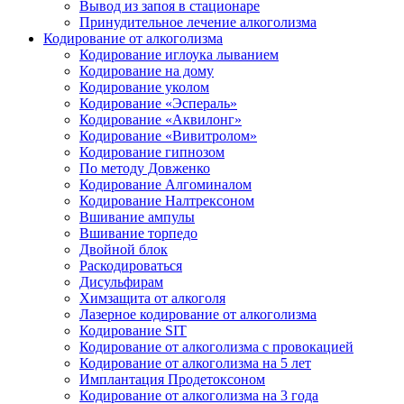
Вывод из запоя в стационаре
Принудительное лечение алкоголизма
Кодирование от алкоголизма
Кодирование иглоука лыванием
Кодирование на дому
Кодирование уколом
Кодирование «Эспераль»
Кодирование «Аквилонг»
Кодирование «Вивитролом»
Кодирование гипнозом
По методу Довженко
Кодирование Алгоминалом
Кодирование Налтрексоном
Вшивание ампулы
Вшивание торпедо
Двойной блок
Раскодироваться
Дисульфирам
Химзащита от алкоголя
Лазерное кодирование от алкоголизма
Кодирование SIT
Кодирование от алкоголизма с провокацией
Кодирование от алкоголизма на 5 лет
Имплантация Продетоксоном
Кодирование от алкоголизма на 3 года