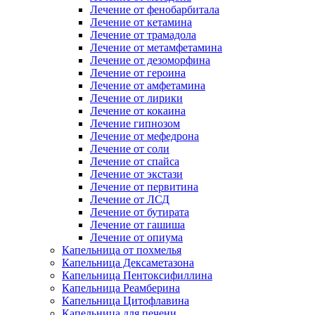
Лечение от фенобарбитала
Лечение от кетамина
Лечение от трамадола
Лечение от метамфетамина
Лечение от дезоморфина
Лечение от героина
Лечение от амфетамина
Лечение от лирики
Лечение от кокаина
Лечение гипнозом
Лечение от мефедрона
Лечение от соли
Лечение от спайса
Лечение от экстази
Лечение от первитина
Лечение от ЛСД
Лечение от бутирата
Лечение от гашиша
Лечение от опиума
Капельница от похмелья
Капельница Дексаметазона
Капельница Пентоксифиллина
Капельница Реамберина
Капельница Цитофлавина
Капельница для печени