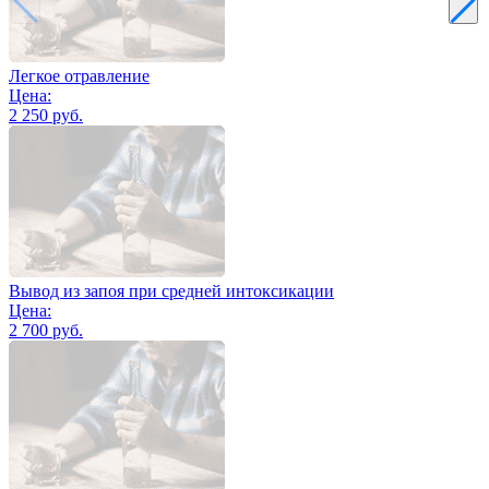
Легкое отравление
Цена:
2 250 руб.
Вывод из запоя при средней интоксикации
Цена:
2 700 руб.