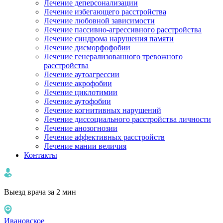
Лечение деперсонализации
Лечение избегающего расстройства
Лечение любовной зависимости
Лечение пассивно-агрессивного расстройства
Лечение синдрома нарушения памяти
Лечение дисморфофобии
Лечение генерализованного тревожного
расстройства
Лечение аутоагрессии
Лечение акрофобии
Лечение циклотимии
Лечение аутофобии
Лечение когнитивных нарушений
Лечение диссоциального расстройства личности
Лечение анозогнозии
Лечение аффективных расстройств
Лечение мании величия
Контакты
Выезд врача за 2 мин
Ивановское