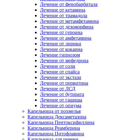
Лечение от фенобарбитала
Лечение от кетамина
Лечение от трамадола
Лечение от метамфетамина
Лечение от дезоморфина
Лечение от героина
Лечение от амфетамина
Лечение от лирики
Лечение от кокаина
Лечение гипнозом
Лечение от мефедрона
Лечение от соли
Лечение от спайса
Лечение от экстази
Лечение от первитина
Лечение от ЛСД
Лечение от бутирата
Лечение от гашиша
Лечение от опиума
Капельница от похмелья
Капельница Дексаметазона
Капельница Пентоксифиллина
Капельница Реамберина
Капельница Цитофлавина
Капельница для печени