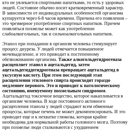
кто не увлекается спиртными напитками, то есть у здоровых
людей. Состояние обычно носит кратковременный характер.
В зависимости от индивидуальных особенностей организма
купируется через 6-8 часов времени. Причина его появления –
это чрезмерное употребление спиртных напитков. Причем
появляться похмелье может как употреблении
слабоалкогольных, так и сильноалкогольных напитков.
Этанол при попадании в организм человека стимулирует
процесс диуреза. У людей отмечается повышенное
мочевыделение, и это приводит к постепенному
обезвоживанию организма.
Также алкогольдегидрогеназа
расщепляет этанол в ацетальдегид, затем
ацетальдегиддегидрогеназа превращает ацетальдегид в
уксусную кислоту. При этом последующий этап
расщепления этилового спирта происходит гораздо
медленнее перового. Это и приводит к патологическому
состоянию, именуемому похмельным синдромом
.
Ацетальдегид токсичное вещество, которое накапливается в
организме человека. В ходе постоянного активного
расщепления этанола у людей страдают всем обменные
процессы, которые печень не может декомпенсировать. И это
приводит еще и к нехватке глюкозы, которая крайне
необходима для нормальной работы головного мозга. Поэтому
при похмелье люди сталкиваются с ухудшением