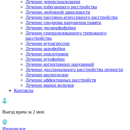
Лечение деперсонализации
Лечение избегающего расстройства
Лечение любовной зависимости
Лечение пассивно-агрессивного расстройства
Лечение синдрома нарушения памяти
Лечение дисморфофобии
Лечение генерализованного тревожного
расстройства
Лечение аутоагрессии
Лечение акрофобии
Лечение циклотимии
Лечение аутофобии
Лечение когнитивных нарушений
Лечение диссоциального расстройства личности
Лечение анозогнозии
Лечение аффективных расстройств
Лечение мании величия
Контакты
Выезд врача за 2 мин
Ивановское