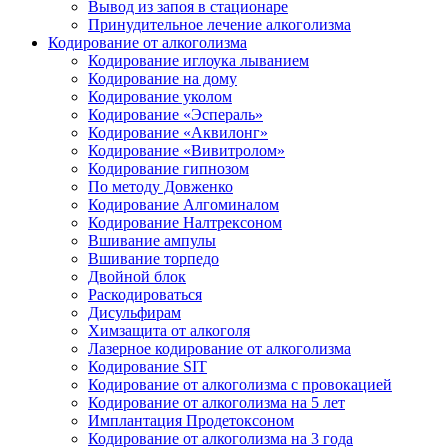
Вывод из запоя в стационаре
Принудительное лечение алкоголизма
Кодирование от алкоголизма
Кодирование иглоука лыванием
Кодирование на дому
Кодирование уколом
Кодирование «Эспераль»
Кодирование «Аквилонг»
Кодирование «Вивитролом»
Кодирование гипнозом
По методу Довженко
Кодирование Алгоминалом
Кодирование Налтрексоном
Вшивание ампулы
Вшивание торпедо
Двойной блок
Раскодироваться
Дисульфирам
Химзащита от алкоголя
Лазерное кодирование от алкоголизма
Кодирование SIT
Кодирование от алкоголизма с провокацией
Кодирование от алкоголизма на 5 лет
Имплантация Продетоксоном
Кодирование от алкоголизма на 3 года