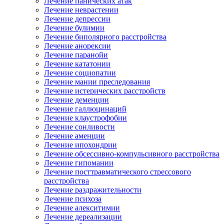
Лечение панических атак
Лечение неврастении
Лечение депрессии
Лечение булимии
Лечение биполярного расстройства
Лечение анорексии
Лечение паранойи
Лечение кататонии
Лечение социопатии
Лечение мании преследования
Лечение истерических расстройств
Лечение деменции
Лечение галлюцинаций
Лечение клаустрофобии
Лечение сонливости
Лечение аменции
Лечение ипохондрии
Лечение обсессивно-компульсивного расстройства
Лечение гипомании
Лечение посттравматического стрессового
расстройства
Лечение раздражительности
Лечение психоза
Лечение алекситимии
Лечение дереализации