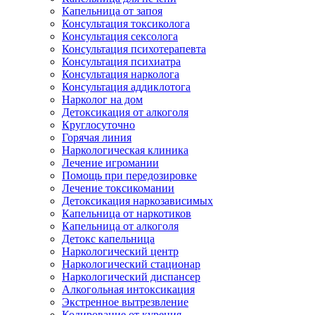
Капельница от запоя
Консультация токсиколога
Консультация сексолога
Консультация психотерапевта
Консультация психиатра
Консультация нарколога
Консультация аддиклотога
Нарколог на дом
Детоксикация от алкоголя
Круглосуточно
Горячая линия
Наркологическая клиника
Лечение игромании
Помощь при передозировке
Лечение токсикомании
Детоксикация наркозависимых
Капельница от наркотиков
Капельница от алкоголя
Детокс капельница
Наркологический центр
Наркологический стационар
Наркологический диспансер
Алкогольная интоксикация
Экстренное вытрезвление
Кодирование от курения