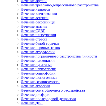
Лечение абулии
Лечение тревожно-депрессивного расстройства
Лечение неврозов
Лечение клептомании
Лечение астении
Лечение бессонницы
Лечение апатии
Лечение СДВГ
Лечение шизофрении
Лечение стресса
Лечение белой горячки
Лечение нервных тиков
Лечение агорафобии
Лечение пограничного расстройства личности
Лечение психопатии
Лечение лунатизма
Лечение нарколепсии
Лечение социофобии
Лечение шопоголизма
Лечение созависимости
Лечение агрессии
Лечение соматоформного расстройства
Лечение дисфории
Лечение послеродовой депрессии
Лечение ДРЛ