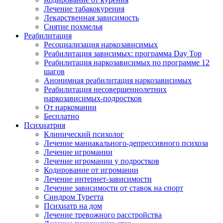
Лечение табакокурения
Лекарственная зависимость
Снятие похмелья
Реабилитация
Ресоциализация наркозависимых
Реабилитация зависимых: программа Day Top
Реабилитация наркозависимых по программе 12
шагов
Анонимная реабилитация наркозависимых
Реабилитация несовершеннолетних
наркозависимых-подростков
От наркомании
Бесплатно
Психиатрия
Клинический психолог
Лечение маниакального-депрессивного психоза
Лечение игромании
Лечение игромании у подростков
Кодирование от игромании
Лечение интернет-зависимости
Лечение зависимости от ставок на спорт
Синдром Туретта
Психиатр на дом
Лечение тревожного расстройства