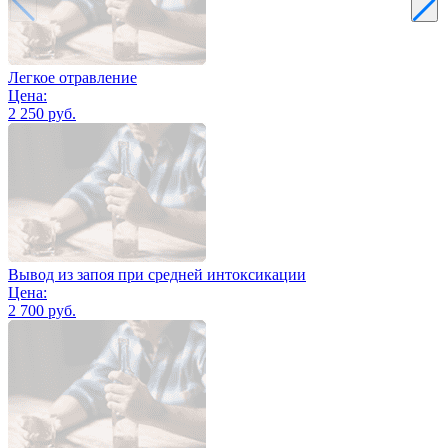
Легкое отравление
Цена:
2 250 руб.
Вывод из запоя при средней интоксикации
Цена:
2 700 руб.