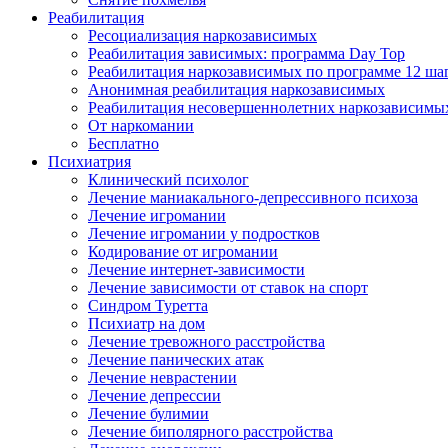
Реабилитация
Ресоциализация наркозависимых
Реабилитация зависимых: программа Day Top
Реабилитация наркозависимых по программе 12 ша
Анонимная реабилитация наркозависимых
Реабилитация несовершеннолетних наркозависимы
От наркомании
Бесплатно
Психиатрия
Клинический психолог
Лечение маниакального-депрессивного психоза
Лечение игромании
Лечение игромании у подростков
Кодирование от игромании
Лечение интернет-зависимости
Лечение зависимости от ставок на спорт
Синдром Туретта
Психиатр на дом
Лечение тревожного расстройства
Лечение панических атак
Лечение неврастении
Лечение депрессии
Лечение булимии
Лечение биполярного расстройства