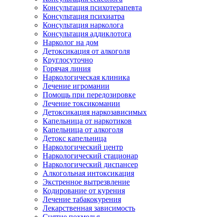
Консультация психотерапевта
Консультация психиатра
Консультация нарколога
Консультация аддиклотога
Нарколог на дом
Детоксикация от алкоголя
Круглосуточно
Горячая линия
Наркологическая клиника
Лечение игромании
Помощь при передозировке
Лечение токсикомании
Детоксикация наркозависимых
Капельница от наркотиков
Капельница от алкоголя
Детокс капельница
Наркологический центр
Наркологический стационар
Наркологический диспансер
Алкогольная интоксикация
Экстренное вытрезвление
Кодирование от курения
Лечение табакокурения
Лекарственная зависимость
Снятие похмелья