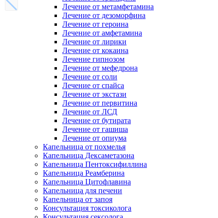
Лечение от метамфетамина
Лечение от дезоморфина
Лечение от героина
Лечение от амфетамина
Лечение от лирики
Лечение от кокаина
Лечение гипнозом
Лечение от мефедрона
Лечение от соли
Лечение от спайса
Лечение от экстази
Лечение от первитина
Лечение от ЛСД
Лечение от бутирата
Лечение от гашиша
Лечение от опиума
Капельница от похмелья
Капельница Дексаметазона
Капельница Пентоксифиллина
Капельница Реамберина
Капельница Цитофлавина
Капельница для печени
Капельница от запоя
Консультация токсиколога
Консультация сексолога