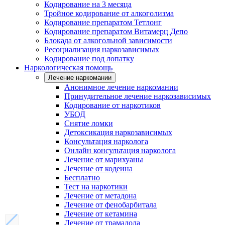
Кодирование на 3 месяца
Тройное кодирование от алкоголизма
Кодирование препаратом Тетлонг
Кодирование препаратом Витамерц Депо
Блокада от алкогольной зависимости
Ресоциализация наркозависимых
Кодирование под лопатку
Наркологическая помощь
Лечение наркомании
Анонимное лечение наркомании
Принудительное лечение наркозависимых
Кодирование от наркотиков
УБОД
Снятие ломки
Детоксикация наркозависимых
Консультация нарколога
Онлайн консультация нарколога
Лечение от марихуаны
Лечение от кодеина
Бесплатно
Тест на наркотики
Лечение от метадона
Лечение от фенобарбитала
Лечение от кетамина
Лечение от трамадола