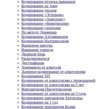
Кодирование иглоука лыванием
Кодирование на дому
Кодирование уколом
Кодирование «Эспераль»
Кодирование «Аквилонг»
Кодирование «Вивитролом»
Кодирование гипнозом
По методу Довженко
Кодирование Алгоминалом
Кодирование Налтрексоном
Вшивание ампулы
Вшивание торпедо
Двойной блок
Раскодироваться
Дисульфирам
Химзащита от алкоголя
Лазерное кодирование от алкоголизма
Кодирование SIT
Кодирование от алкоголизма с провокацией
Кодирование от алкоголизма на 5 лет
Имплантация Продетоксоном
Кодирование от алкоголизма на 3 года
Кодирование препаратом Актоплекс
Кодирование на 1 год
Кодирование препаратом Колме