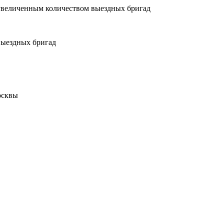
увеличенным количеством выездных бригад
выездных бригад
осквы