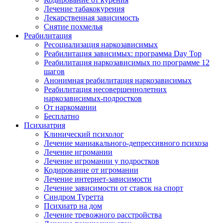
Лечение табакокурения
Лекарственная зависимость
Снятие похмелья
Реабилитация
Ресоциализация наркозависимых
Реабилитация зависимых: программа Day Top
Реабилитация наркозависимых по программе 12
шагов
Анонимная реабилитация наркозависимых
Реабилитация несовершеннолетних
наркозависимых-подростков
От наркомании
Бесплатно
Психиатрия
Клинический психолог
Лечение маниакального-депрессивного психоза
Лечение игромании
Лечение игромании у подростков
Кодирование от игромании
Лечение интернет-зависимости
Лечение зависимости от ставок на спорт
Синдром Туретта
Психиатр на дом
Лечение тревожного расстройства