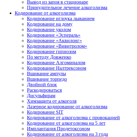
Вывод из запоя в стационаре
Принудительное лечение алкоголизма
Кодирование от алкоголизма
Кодирование иглоука лыванием
Кодирование на дому
Кодирование уколом
Кодирование «Эспераль»
Кодирование «Аквилонг»
Кодирование «Вивитролом»
Кодирование гипнозом
По методу Довженко
Кодирование Алгоминалом
Кодирование Налтрексоном
Вшивание ампулы
Вшивание торпедо
Двойной блок
Раскодироваться
Дисульфирам
Химзащита от алкоголя
Лазерное кодирование от алкоголизма
Кодирование SIT
Кодирование от алкоголизма с провокацией
Кодирование от алкоголизма на 5 лет
Имплантация Продетоксоном
Кодирование от алкоголизма на 3 года