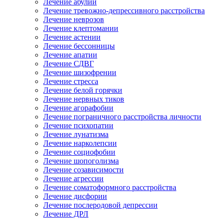
Лечение абулии
Лечение тревожно-депрессивного расстройства
Лечение неврозов
Лечение клептомании
Лечение астении
Лечение бессонницы
Лечение апатии
Лечение СДВГ
Лечение шизофрении
Лечение стресса
Лечение белой горячки
Лечение нервных тиков
Лечение агорафобии
Лечение пограничного расстройства личности
Лечение психопатии
Лечение лунатизма
Лечение нарколепсии
Лечение социофобии
Лечение шопоголизма
Лечение созависимости
Лечение агрессии
Лечение соматоформного расстройства
Лечение дисфории
Лечение послеродовой депрессии
Лечение ДРЛ