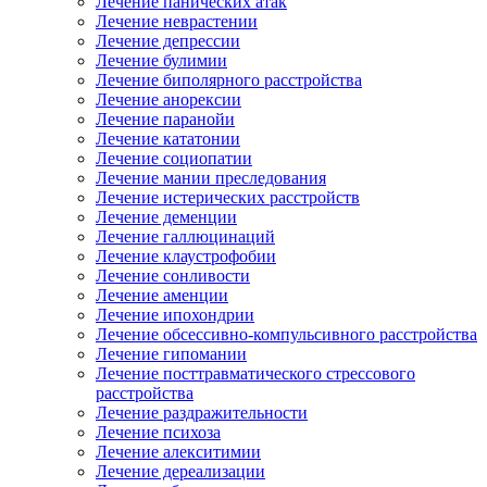
Лечение панических атак
Лечение неврастении
Лечение депрессии
Лечение булимии
Лечение биполярного расстройства
Лечение анорексии
Лечение паранойи
Лечение кататонии
Лечение социопатии
Лечение мании преследования
Лечение истерических расстройств
Лечение деменции
Лечение галлюцинаций
Лечение клаустрофобии
Лечение сонливости
Лечение аменции
Лечение ипохондрии
Лечение обсессивно-компульсивного расстройства
Лечение гипомании
Лечение посттравматического стрессового
расстройства
Лечение раздражительности
Лечение психоза
Лечение алекситимии
Лечение дереализации