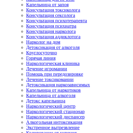
Капельница от запоя
Консультация токсиколога
Консультация сексолога
Консультация психотерапевта
Консультация психиатра
Консультация нарколога
Консультация аддиклотога
Нарколог на дом
Детоксикация от алкоголя
Круглосуточно
Горячая линия
Наркологическая клиника
Лечение игромании
Помощь при передозировке
Лечение токсикомании
Детоксикация наркозависимых
Капельница от наркотиков
Капельница от алкоголя
Детокс капельница
Наркологический центр
Наркологический стационар
Наркологический диспансер
Алкогольная интоксикация
Экстренное вытрезвление
Кодирование от курения