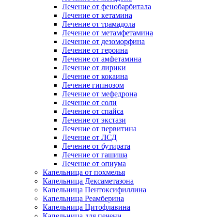
Лечение от фенобарбитала
Лечение от кетамина
Лечение от трамадола
Лечение от метамфетамина
Лечение от дезоморфина
Лечение от героина
Лечение от амфетамина
Лечение от лирики
Лечение от кокаина
Лечение гипнозом
Лечение от мефедрона
Лечение от соли
Лечение от спайса
Лечение от экстази
Лечение от первитина
Лечение от ЛСД
Лечение от бутирата
Лечение от гашиша
Лечение от опиума
Капельница от похмелья
Капельница Дексаметазона
Капельница Пентоксифиллина
Капельница Реамберина
Капельница Цитофлавина
Капельница для печени