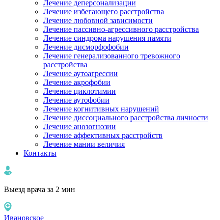
Лечение деперсонализации
Лечение избегающего расстройства
Лечение любовной зависимости
Лечение пассивно-агрессивного расстройства
Лечение синдрома нарушения памяти
Лечение дисморфофобии
Лечение генерализованного тревожного
расстройства
Лечение аутоагрессии
Лечение акрофобии
Лечение циклотимии
Лечение аутофобии
Лечение когнитивных нарушений
Лечение диссоциального расстройства личности
Лечение анозогнозии
Лечение аффективных расстройств
Лечение мании величия
Контакты
Выезд врача за 2 мин
Ивановское