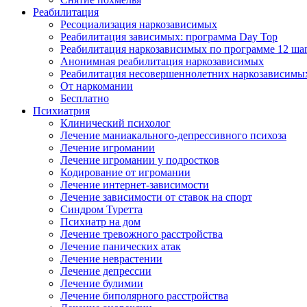
Реабилитация
Ресоциализация наркозависимых
Реабилитация зависимых: программа Day Top
Реабилитация наркозависимых по программе 12 ша
Анонимная реабилитация наркозависимых
Реабилитация несовершеннолетних наркозависимы
От наркомании
Бесплатно
Психиатрия
Клинический психолог
Лечение маниакального-депрессивного психоза
Лечение игромании
Лечение игромании у подростков
Кодирование от игромании
Лечение интернет-зависимости
Лечение зависимости от ставок на спорт
Синдром Туретта
Психиатр на дом
Лечение тревожного расстройства
Лечение панических атак
Лечение неврастении
Лечение депрессии
Лечение булимии
Лечение биполярного расстройства