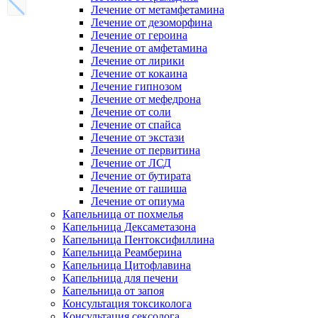
Лечение от метамфетамина
Лечение от дезоморфина
Лечение от героина
Лечение от амфетамина
Лечение от лирики
Лечение от кокаина
Лечение гипнозом
Лечение от мефедрона
Лечение от соли
Лечение от спайса
Лечение от экстази
Лечение от первитина
Лечение от ЛСД
Лечение от бутирата
Лечение от гашиша
Лечение от опиума
Капельница от похмелья
Капельница Дексаметазона
Капельница Пентоксифиллина
Капельница Реамберина
Капельница Цитофлавина
Капельница для печени
Капельница от запоя
Консультация токсиколога
Консультация сексолога