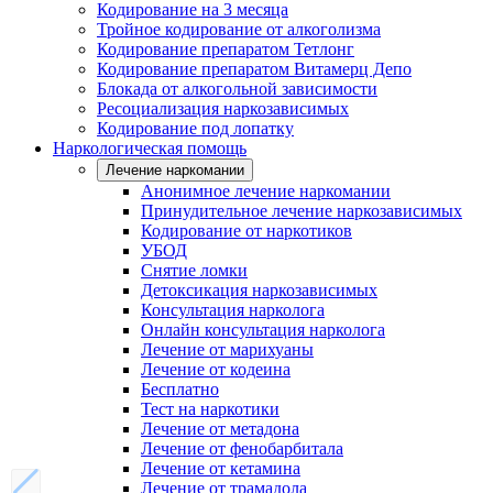
Кодирование на 3 месяца
Тройное кодирование от алкоголизма
Кодирование препаратом Тетлонг
Кодирование препаратом Витамерц Депо
Блокада от алкогольной зависимости
Ресоциализация наркозависимых
Кодирование под лопатку
Наркологическая помощь
Лечение наркомании
Анонимное лечение наркомании
Принудительное лечение наркозависимых
Кодирование от наркотиков
УБОД
Снятие ломки
Детоксикация наркозависимых
Консультация нарколога
Онлайн консультация нарколога
Лечение от марихуаны
Лечение от кодеина
Бесплатно
Тест на наркотики
Лечение от метадона
Лечение от фенобарбитала
Лечение от кетамина
Лечение от трамадола