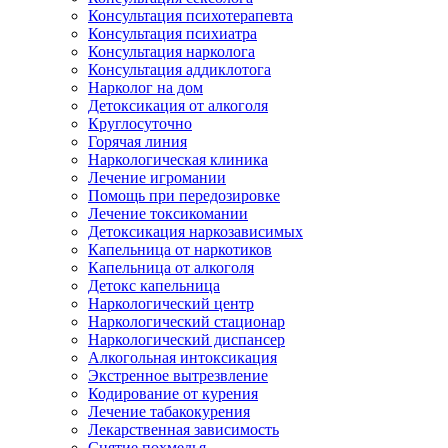
Консультация психотерапевта
Консультация психиатра
Консультация нарколога
Консультация аддиклотога
Нарколог на дом
Детоксикация от алкоголя
Круглосуточно
Горячая линия
Наркологическая клиника
Лечение игромании
Помощь при передозировке
Лечение токсикомании
Детоксикация наркозависимых
Капельница от наркотиков
Капельница от алкоголя
Детокс капельница
Наркологический центр
Наркологический стационар
Наркологический диспансер
Алкогольная интоксикация
Экстренное вытрезвление
Кодирование от курения
Лечение табакокурения
Лекарственная зависимость
Снятие похмелья