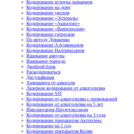
Кодирование иглоука лыванием
Кодирование на дому
Кодирование уколом
Кодирование «Эспераль»
Кодирование «Аквилонг»
Кодирование «Вивитролом»
Кодирование гипнозом
По методу Довженко
Кодирование Алгоминалом
Кодирование Налтрексоном
Вшивание ампулы
Вшивание торпедо
Двойной блок
Раскодироваться
Дисульфирам
Химзащита от алкоголя
Лазерное кодирование от алкоголизма
Кодирование SIT
Кодирование от алкоголизма с провокацией
Кодирование от алкоголизма на 5 лет
Имплантация Продетоксоном
Кодирование от алкоголизма на 3 года
Кодирование препаратом Актоплекс
Кодирование на 1 год
Кодирование препаратом Колме