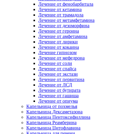
Лечение от фенобарбитала
Лечение от кетамина
Лечение от трамадола
Лечение от метамфетамина
Лечение от дезоморфина
Лечение от героина
Лечение от амфетамина
Лечение от лирики
Лечение от кокаина
Лечение гипнозом
Лечение от мефедрона
Лечение от соли
Лечение от спайса
Лечение от экстази
Лечение от первитина
Лечение от ЛСД
Лечение от бутирата
Лечение от гашиша
Лечение от опиума
Капельница от похмелья
Капельница Дексаметазона
Капельница Пентоксифиллина
Капельница Реамберина
Капельница Цитофлавина
Капельница для печени