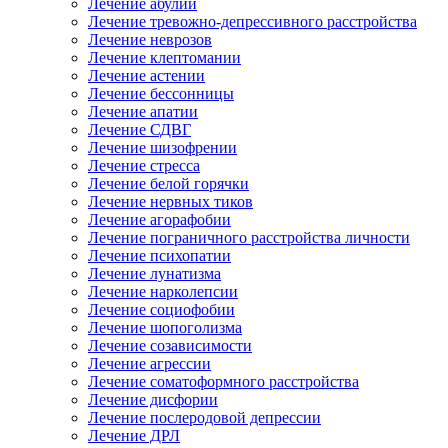
Лечение абулии
Лечение тревожно-депрессивного расстройства
Лечение неврозов
Лечение клептомании
Лечение астении
Лечение бессонницы
Лечение апатии
Лечение СДВГ
Лечение шизофрении
Лечение стресса
Лечение белой горячки
Лечение нервных тиков
Лечение агорафобии
Лечение пограничного расстройства личности
Лечение психопатии
Лечение лунатизма
Лечение нарколепсии
Лечение социофобии
Лечение шопоголизма
Лечение созависимости
Лечение агрессии
Лечение соматоформного расстройства
Лечение дисфории
Лечение послеродовой депрессии
Лечение ДРЛ