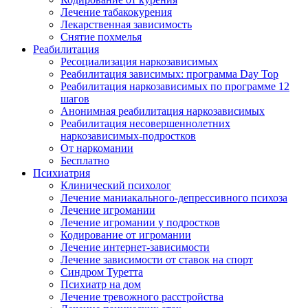
Лечение табакокурения
Лекарственная зависимость
Снятие похмелья
Реабилитация
Ресоциализация наркозависимых
Реабилитация зависимых: программа Day Top
Реабилитация наркозависимых по программе 12
шагов
Анонимная реабилитация наркозависимых
Реабилитация несовершеннолетних
наркозависимых-подростков
От наркомании
Бесплатно
Психиатрия
Клинический психолог
Лечение маниакального-депрессивного психоза
Лечение игромании
Лечение игромании у подростков
Кодирование от игромании
Лечение интернет-зависимости
Лечение зависимости от ставок на спорт
Синдром Туретта
Психиатр на дом
Лечение тревожного расстройства