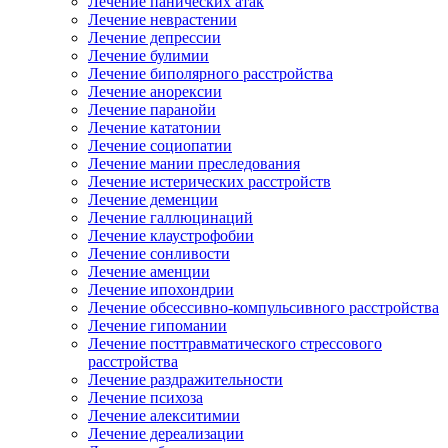
Лечение панических атак
Лечение неврастении
Лечение депрессии
Лечение булимии
Лечение биполярного расстройства
Лечение анорексии
Лечение паранойи
Лечение кататонии
Лечение социопатии
Лечение мании преследования
Лечение истерических расстройств
Лечение деменции
Лечение галлюцинаций
Лечение клаустрофобии
Лечение сонливости
Лечение аменции
Лечение ипохондрии
Лечение обсессивно-компульсивного расстройства
Лечение гипомании
Лечение посттравматического стрессового
расстройства
Лечение раздражительности
Лечение психоза
Лечение алекситимии
Лечение дереализации