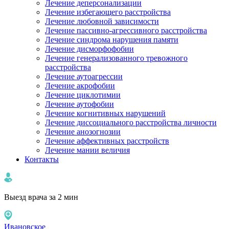
Лечение деперсонализации
Лечение избегающего расстройства
Лечение любовной зависимости
Лечение пассивно-агрессивного расстройства
Лечение синдрома нарушения памяти
Лечение дисморфофобии
Лечение генерализованного тревожного
расстройства
Лечение аутоагрессии
Лечение акрофобии
Лечение циклотимии
Лечение аутофобии
Лечение когнитивных нарушений
Лечение диссоциального расстройства личности
Лечение анозогнозии
Лечение аффективных расстройств
Лечение мании величия
Контакты
Выезд врача за 2 мин
Ивановское