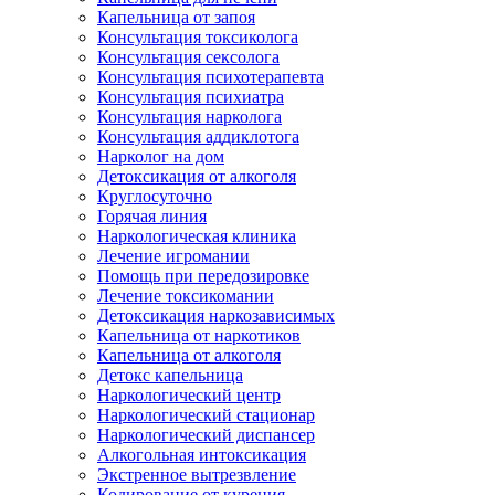
Капельница от запоя
Консультация токсиколога
Консультация сексолога
Консультация психотерапевта
Консультация психиатра
Консультация нарколога
Консультация аддиклотога
Нарколог на дом
Детоксикация от алкоголя
Круглосуточно
Горячая линия
Наркологическая клиника
Лечение игромании
Помощь при передозировке
Лечение токсикомании
Детоксикация наркозависимых
Капельница от наркотиков
Капельница от алкоголя
Детокс капельница
Наркологический центр
Наркологический стационар
Наркологический диспансер
Алкогольная интоксикация
Экстренное вытрезвление
Кодирование от курения