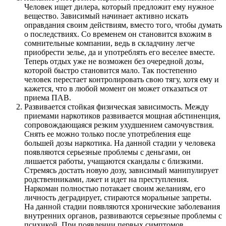
Человек ищет дилера, который предложит ему нужное
вещество. Зависимый начинает активно искать
оправдания своим действиям, вместо того, чтобы думать
о последствиях. Со временем он становится вхожим в
сомнительные компании, ведь в складчину легче
приобрести зелье, да и употреблять его веселее вместе.
Теперь отдых уже не возможен без очередной дозы,
которой быстро становится мало. Так постепенно
человек перестает контролировать свою тягу, хотя ему и
кажется, что в любой момент он может отказаться от
приема ПАВ.
Развивается стойкая физическая зависимость. Между
приемами наркотиков развивается мощная абстиненция,
сопровождающаяся резким ухудшением самочувствия.
Снять ее можно только после употребления еще
большей дозы наркотика. На данной стадии у человека
появляются серьезные проблемы с деньгами, он
лишается работы, учащаются скандалы с близкими.
Стремясь достать новую дозу, зависимый манипулирует
родственниками, лжет и идет на преступления.
Наркоман полностью потакает своим желаниям, его
личность деградирует, стираются моральные запреты.
На данной стадии появляются хронические заболевания
внутренних органов, развиваются серьезные проблемы с
психикой. При появлении первых симптомов