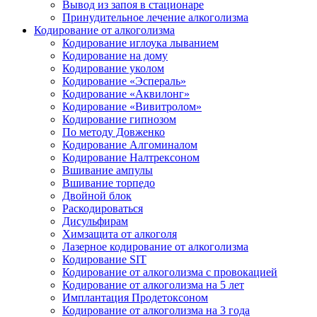
Вывод из запоя в стационаре
Принудительное лечение алкоголизма
Кодирование от алкоголизма
Кодирование иглоука лыванием
Кодирование на дому
Кодирование уколом
Кодирование «Эспераль»
Кодирование «Аквилонг»
Кодирование «Вивитролом»
Кодирование гипнозом
По методу Довженко
Кодирование Алгоминалом
Кодирование Налтрексоном
Вшивание ампулы
Вшивание торпедо
Двойной блок
Раскодироваться
Дисульфирам
Химзащита от алкоголя
Лазерное кодирование от алкоголизма
Кодирование SIT
Кодирование от алкоголизма с провокацией
Кодирование от алкоголизма на 5 лет
Имплантация Продетоксоном
Кодирование от алкоголизма на 3 года