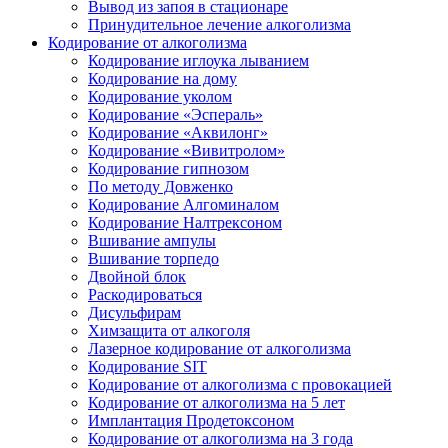
Вывод из запоя в стационаре
Принудительное лечение алкоголизма
Кодирование от алкоголизма
Кодирование иглоука лыванием
Кодирование на дому
Кодирование уколом
Кодирование «Эспераль»
Кодирование «Аквилонг»
Кодирование «Вивитролом»
Кодирование гипнозом
По методу Довженко
Кодирование Алгоминалом
Кодирование Налтрексоном
Вшивание ампулы
Вшивание торпедо
Двойной блок
Раскодироваться
Дисульфирам
Химзащита от алкоголя
Лазерное кодирование от алкоголизма
Кодирование SIT
Кодирование от алкоголизма с провокацией
Кодирование от алкоголизма на 5 лет
Имплантация Продетоксоном
Кодирование от алкоголизма на 3 года