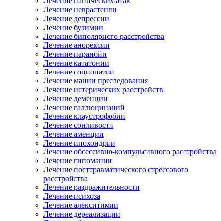
Лечение панических атак
Лечение неврастении
Лечение депрессии
Лечение булимии
Лечение биполярного расстройства
Лечение анорексии
Лечение паранойи
Лечение кататонии
Лечение социопатии
Лечение мании преследования
Лечение истерических расстройств
Лечение деменции
Лечение галлюцинаций
Лечение клаустрофобии
Лечение сонливости
Лечение аменции
Лечение ипохондрии
Лечение обсессивно-компульсивного расстройства
Лечение гипомании
Лечение посттравматического стрессового
расстройства
Лечение раздражительности
Лечение психоза
Лечение алекситимии
Лечение дереализации