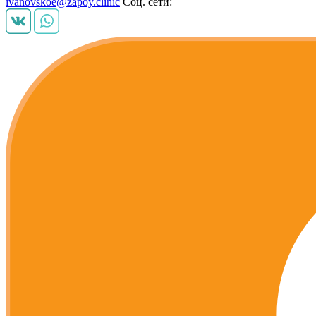
ivanovskoe@zapoy.clinic
Соц. сети: