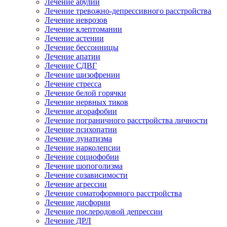
Лечение абулии
Лечение тревожно-депрессивного расстройства
Лечение неврозов
Лечение клептомании
Лечение астении
Лечение бессонницы
Лечение апатии
Лечение СДВГ
Лечение шизофрении
Лечение стресса
Лечение белой горячки
Лечение нервных тиков
Лечение агорафобии
Лечение пограничного расстройства личности
Лечение психопатии
Лечение лунатизма
Лечение нарколепсии
Лечение социофобии
Лечение шопоголизма
Лечение созависимости
Лечение агрессии
Лечение соматоформного расстройства
Лечение дисфории
Лечение послеродовой депрессии
Лечение ДРЛ