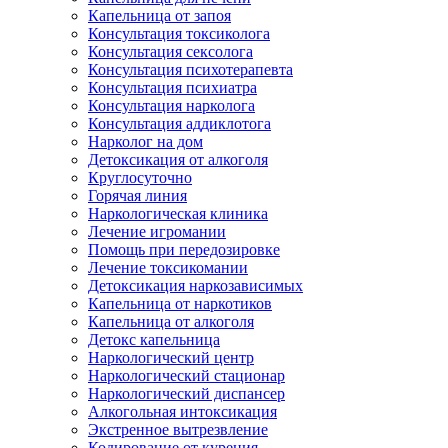
Капельница от запоя
Консультация токсиколога
Консультация сексолога
Консультация психотерапевта
Консультация психиатра
Консультация нарколога
Консультация аддиклотога
Нарколог на дом
Детоксикация от алкоголя
Круглосуточно
Горячая линия
Наркологическая клиника
Лечение игромании
Помощь при передозировке
Лечение токсикомании
Детоксикация наркозависимых
Капельница от наркотиков
Капельница от алкоголя
Детокс капельница
Наркологический центр
Наркологический стационар
Наркологический диспансер
Алкогольная интоксикация
Экстренное вытрезвление
Кодирование от курения