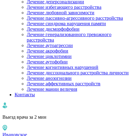
Лечение деперсонализации
Лечение избегающего расстройства
Лечение любовной зависимости
Лечение пассивно-агрессивного расстройства
Лечение синдрома нарушения памяти
Лечение дисморфофобии
Лечение генерализованного тревожного
расстройства
Лечение аутоагрессии
Лечение акрофобии
Лечение циклотимии
Лечение аутофобии
Лечение когнитивных нарушений
Лечение диссоциального расстройства личности
Лечение анозогнозии
Лечение аффективных расстройств
Лечение мании величия
Контакты
Выезд врача за 2 мин
Ивановское