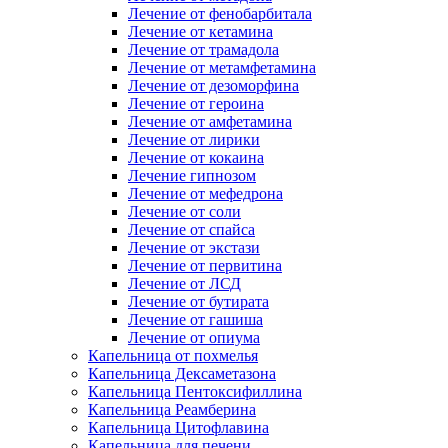
Лечение от фенобарбитала
Лечение от кетамина
Лечение от трамадола
Лечение от метамфетамина
Лечение от дезоморфина
Лечение от героина
Лечение от амфетамина
Лечение от лирики
Лечение от кокаина
Лечение гипнозом
Лечение от мефедрона
Лечение от соли
Лечение от спайса
Лечение от экстази
Лечение от первитина
Лечение от ЛСД
Лечение от бутирата
Лечение от гашиша
Лечение от опиума
Капельница от похмелья
Капельница Дексаметазона
Капельница Пентоксифиллина
Капельница Реамберина
Капельница Цитофлавина
Капельница для печени