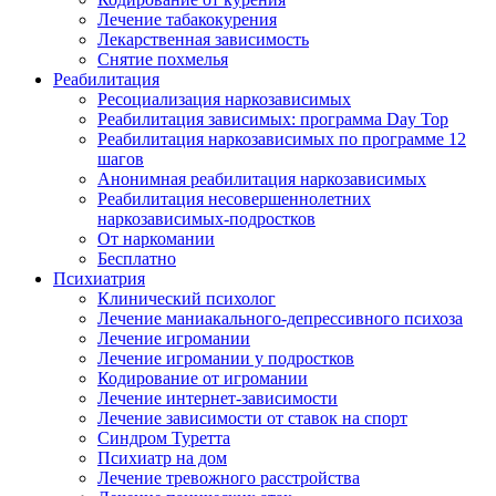
Лечение табакокурения
Лекарственная зависимость
Снятие похмелья
Реабилитация
Ресоциализация наркозависимых
Реабилитация зависимых: программа Day Top
Реабилитация наркозависимых по программе 12
шагов
Анонимная реабилитация наркозависимых
Реабилитация несовершеннолетних
наркозависимых-подростков
От наркомании
Бесплатно
Психиатрия
Клинический психолог
Лечение маниакального-депрессивного психоза
Лечение игромании
Лечение игромании у подростков
Кодирование от игромании
Лечение интернет-зависимости
Лечение зависимости от ставок на спорт
Синдром Туретта
Психиатр на дом
Лечение тревожного расстройства