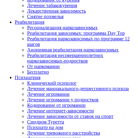
Лечение табакокурения
Лекарственная зависимость
Снятие похмелья
Реабилитация
Ресоциализация наркозависимых
Реабилитация зависимых: программа Day Top
Реабилитация наркозависимых по программе 12
шагов
Анонимная реабилитация наркозависимых
Реабилитация несовершеннолетних
наркозависимых-подростков
От наркомании
Бесплатно
Психиатрия
Клинический психолог
Лечение маниакального-депрессивного психоза
Лечение игромании
Лечение игромании у подростков
Кодирование от игромании
Лечение интернет-зависимости
Лечение зависимости от ставок на спорт
Синдром Туретта
Психиатр на дом
Лечение тревожного расстройства