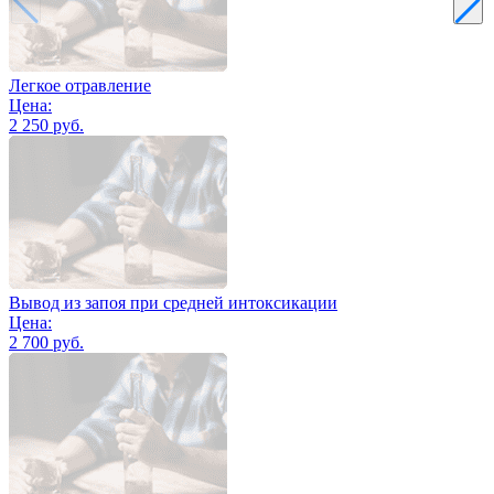
Легкое отравление
Цена:
2 250 руб.
Вывод из запоя при средней интоксикации
Цена:
2 700 руб.