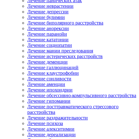
Лечение панических атак
Лечение неврастении
Лечение депрессии
Лечение булимии
Лечение биполярного расстройства
Лечение анорексии
Лечение паранойи
Лечение кататонии
Лечение социопатии
Лечение мании преследования
Лечение истерических расстройств
Лечение деменции
Лечение галлюцинаций
Лечение клаустрофобии
Лечение сонливости
Лечение аменции
Лечение ипохондрии
Лечение обсессивно-компульсивного расстройства
Лечение гипомании
Лечение посттравматического стрессового
расстройства
Лечение раздражительности
Лечение психоза
Лечение алекситимии
Лечение дереализации