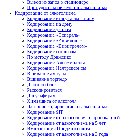
Вывод из запоя в стационаре
Принудительное лечение алкоголизма
Кодирование от алкоголизма
Кодирование иглоука лыванием
Кодирование на дому
Кодирование уколом
Кодирование «Эспераль»
Кодирование «Аквилонг»
Кодирование «Вивитролом»
Кодирование гипнозом
По методу Довженко
Кодирование Алгоминалом
Кодирование Налтрексоном
Вшивание ампулы
Вшивание торпедо
Двойной блок
Раскодироваться
Дисульфирам
Химзащита от алкоголя
Лазерное кодирование от алкоголизма
Кодирование SIT
Кодирование от алкоголизма с провокацией
Кодирование от алкоголизма на 5 лет
Имплантация Продетоксоном
Кодирование от алкоголизма на 3 года