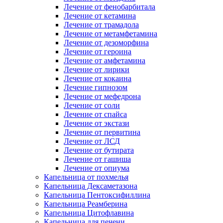
Лечение от фенобарбитала
Лечение от кетамина
Лечение от трамадола
Лечение от метамфетамина
Лечение от дезоморфина
Лечение от героина
Лечение от амфетамина
Лечение от лирики
Лечение от кокаина
Лечение гипнозом
Лечение от мефедрона
Лечение от соли
Лечение от спайса
Лечение от экстази
Лечение от первитина
Лечение от ЛСД
Лечение от бутирата
Лечение от гашиша
Лечение от опиума
Капельница от похмелья
Капельница Дексаметазона
Капельница Пентоксифиллина
Капельница Реамберина
Капельница Цитофлавина
Капельница для печени