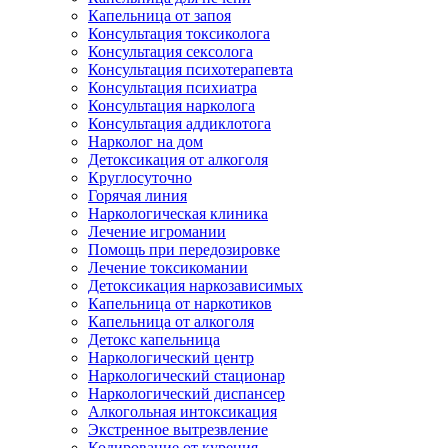
Капельница от запоя
Консультация токсиколога
Консультация сексолога
Консультация психотерапевта
Консультация психиатра
Консультация нарколога
Консультация аддиклотога
Нарколог на дом
Детоксикация от алкоголя
Круглосуточно
Горячая линия
Наркологическая клиника
Лечение игромании
Помощь при передозировке
Лечение токсикомании
Детоксикация наркозависимых
Капельница от наркотиков
Капельница от алкоголя
Детокс капельница
Наркологический центр
Наркологический стационар
Наркологический диспансер
Алкогольная интоксикация
Экстренное вытрезвление
Кодирование от курения