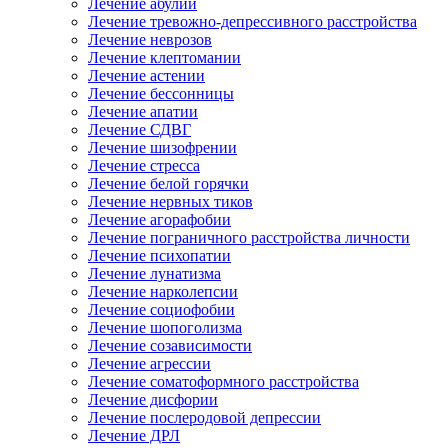
Лечение абулии
Лечение тревожно-депрессивного расстройства
Лечение неврозов
Лечение клептомании
Лечение астении
Лечение бессонницы
Лечение апатии
Лечение СДВГ
Лечение шизофрении
Лечение стресса
Лечение белой горячки
Лечение нервных тиков
Лечение агорафобии
Лечение пограничного расстройства личности
Лечение психопатии
Лечение лунатизма
Лечение нарколепсии
Лечение социофобии
Лечение шопоголизма
Лечение созависимости
Лечение агрессии
Лечение соматоформного расстройства
Лечение дисфории
Лечение послеродовой депрессии
Лечение ДРЛ