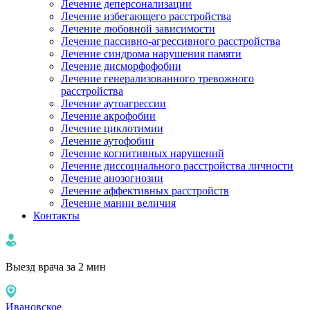
Лечение деперсонализации
Лечение избегающего расстройства
Лечение любовной зависимости
Лечение пассивно-агрессивного расстройства
Лечение синдрома нарушения памяти
Лечение дисморфофобии
Лечение генерализованного тревожного
расстройства
Лечение аутоагрессии
Лечение акрофобии
Лечение циклотимии
Лечение аутофобии
Лечение когнитивных нарушений
Лечение диссоциального расстройства личности
Лечение анозогнозии
Лечение аффективных расстройств
Лечение мании величия
Контакты
Выезд врача за 2 мин
Ивановское