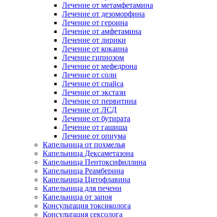
Лечение от метамфетамина
Лечение от дезоморфина
Лечение от героина
Лечение от амфетамина
Лечение от лирики
Лечение от кокаина
Лечение гипнозом
Лечение от мефедрона
Лечение от соли
Лечение от спайса
Лечение от экстази
Лечение от первитина
Лечение от ЛСД
Лечение от бутирата
Лечение от гашиша
Лечение от опиума
Капельница от похмелья
Капельница Дексаметазона
Капельница Пентоксифиллина
Капельница Реамберина
Капельница Цитофлавина
Капельница для печени
Капельница от запоя
Консультация токсиколога
Консультация сексолога