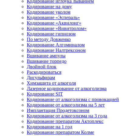
Кодирование иглоука лыванием
Кодирование на дому
Кодирование уколом
Кодирование «Эспераль»
Кодирование «Аквилонг»
Кодирование «Вивитролом»
Кодирование гипнозом
По методу Довженко
Кодирование Алгоминалом
Кодирование Налтрексоном
Вшивание ампулы
Вшивание торпедо
Двойной блок
Раскодироваться
Дисульфирам
Химзащита от алкоголя
Лазерное кодирование от алкоголизма
Кодирование SIT
Кодирование от алкоголизма с провокацией
Кодирование от алкоголизма на 5 лет
Имплантация Продетоксоном
Кодирование от алкоголизма на 3 года
Кодирование препаратом Актоплекс
Кодирование на 1 год
Кодирование препаратом Колме