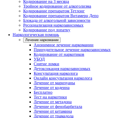
Кодирование на 3 месяца
Тройное кодирование от алкоголизма
Кодирование препаратом Тетлонг
Кодирование препаратом Витамерц Депо
Блокада от алкогольной зависимости
Ресоциализация наркозависимых
Кодирование под лопатку
Наркологическая помощь
Лечение наркомании
Анонимное лечение наркомании
Принудительное лечение наркозависимых
Кодирование от наркотиков
УБОД
Снятие ломки
Детоксикация наркозависимых
Консультация нарколога
Онлайн консультация нарколога
Лечение от марихуаны
Лечение от кодеина
Бесплатно
Тест на наркотики
Лечение от метадона
Лечение от фенобарбитала
Лечение от кетамина
Лечение от трамадола