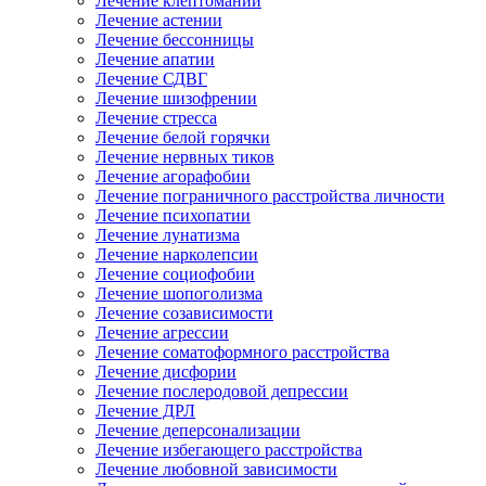
Лечение клептомании
Лечение астении
Лечение бессонницы
Лечение апатии
Лечение СДВГ
Лечение шизофрении
Лечение стресса
Лечение белой горячки
Лечение нервных тиков
Лечение агорафобии
Лечение пограничного расстройства личности
Лечение психопатии
Лечение лунатизма
Лечение нарколепсии
Лечение социофобии
Лечение шопоголизма
Лечение созависимости
Лечение агрессии
Лечение соматоформного расстройства
Лечение дисфории
Лечение послеродовой депрессии
Лечение ДРЛ
Лечение деперсонализации
Лечение избегающего расстройства
Лечение любовной зависимости