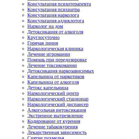
Консультация психотерапевта
Консультация психиатра
Консультация нарколога
Консультация аддиклотога
Нарколог на дом
Детоксикация от алкоголя
Круглосуточно
Горячая линия
Наркологическая клиника
Лечение игромании
Помощь при передозировке
Лечение токсикомании
Детоксикация наркозависимых
Капельница от наркотиков
Капельница от алкоголя
Детокс капельница
Наркологический центр
Наркологический стационар
Наркологический диспансер
Алкогольная интоксикация
Экстренное вытрезвление
Кодирование от курения
Лечение табакокурения
Лекарственная зависимость
Снятие похмелья