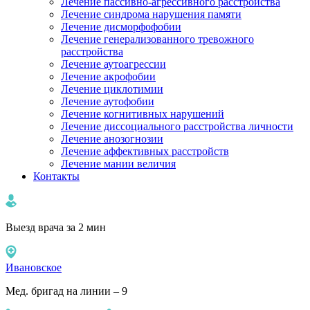
Лечение пассивно-агрессивного расстройства
Лечение синдрома нарушения памяти
Лечение дисморфофобии
Лечение генерализованного тревожного
расстройства
Лечение аутоагрессии
Лечение акрофобии
Лечение циклотимии
Лечение аутофобии
Лечение когнитивных нарушений
Лечение диссоциального расстройства личности
Лечение анозогнозии
Лечение аффективных расстройств
Лечение мании величия
Контакты
Выезд врача за 2 мин
Ивановское
Мед. бригад на линии – 9