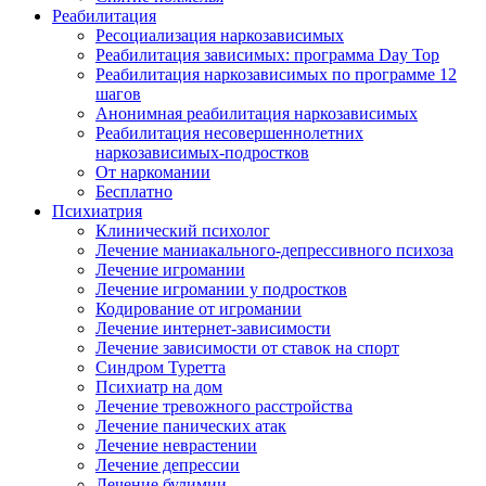
Реабилитация
Ресоциализация наркозависимых
Реабилитация зависимых: программа Day Top
Реабилитация наркозависимых по программе 12
шагов
Анонимная реабилитация наркозависимых
Реабилитация несовершеннолетних
наркозависимых-подростков
От наркомании
Бесплатно
Психиатрия
Клинический психолог
Лечение маниакального-депрессивного психоза
Лечение игромании
Лечение игромании у подростков
Кодирование от игромании
Лечение интернет-зависимости
Лечение зависимости от ставок на спорт
Синдром Туретта
Психиатр на дом
Лечение тревожного расстройства
Лечение панических атак
Лечение неврастении
Лечение депрессии
Лечение булимии