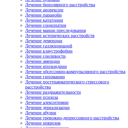
Лечение биполярного расстройства
Лечение анорексии
Лечение паранойи
Лечение кататонии
Лечение социопатии
Лечение мании преследования
Лечение истерических расстройств
Лечение деменции
Лечение галлюцинаций
Лечение клаустрофобии
Лечение сонливости
Лечение аменции
Лечение ипохондрии
Лечение обсессивно-компульсивного расстройства
Лечение гипомании
Лечение посттравматического стрессового
расстройства
Лечение раздражительности
Лечение психоза
Лечение алекситимии
Лечение дереализации
Лечение абулии
Лечение тревожно-депрессивного расстройства
Лечение неврозов