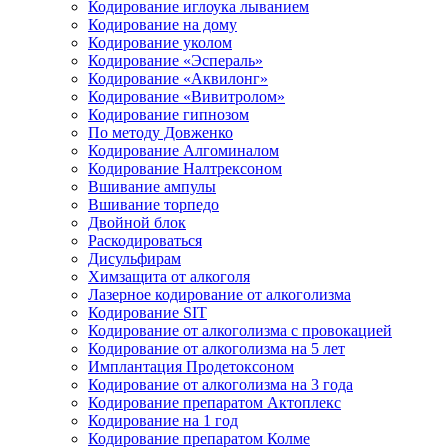
Кодирование иглоука лыванием
Кодирование на дому
Кодирование уколом
Кодирование «Эспераль»
Кодирование «Аквилонг»
Кодирование «Вивитролом»
Кодирование гипнозом
По методу Довженко
Кодирование Алгоминалом
Кодирование Налтрексоном
Вшивание ампулы
Вшивание торпедо
Двойной блок
Раскодироваться
Дисульфирам
Химзащита от алкоголя
Лазерное кодирование от алкоголизма
Кодирование SIT
Кодирование от алкоголизма с провокацией
Кодирование от алкоголизма на 5 лет
Имплантация Продетоксоном
Кодирование от алкоголизма на 3 года
Кодирование препаратом Актоплекс
Кодирование на 1 год
Кодирование препаратом Колме