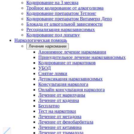
Кодирование на 3 месяца
Тройное кодирование от алкоголизма
Кодирование препаратом Тетлонг
Кодирование препаратом Витамерц Депо
Блокада от алкогольной зависимости
Ресоциализация наркозависимых
Кодирование под лопатку
Наркологическая помощь
Лечение наркомании
Анонимное лечение наркомании
Принудительное лечение наркозависимых
Кодирование от наркотиков
УБОД
Снятие ломки
Детоксикация наркозависимых
Консультация нарколога
Онлайн консультация нарколога
Лечение от марихуаны
Лечение от кодеина
Бесплатно
Тест на наркотики
Лечение от метадона
Лечение от фенобарбитала
Лечение от кетамина
Лечение от трамадола