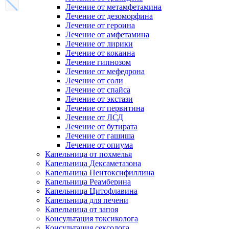
Лечение от метамфетамина
Лечение от дезоморфина
Лечение от героина
Лечение от амфетамина
Лечение от лирики
Лечение от кокаина
Лечение гипнозом
Лечение от мефедрона
Лечение от соли
Лечение от спайса
Лечение от экстази
Лечение от первитина
Лечение от ЛСД
Лечение от бутирата
Лечение от гашиша
Лечение от опиума
Капельница от похмелья
Капельница Дексаметазона
Капельница Пентоксифиллина
Капельница Реамберина
Капельница Цитофлавина
Капельница для печени
Капельница от запоя
Консультация токсиколога
Консультация сексолога