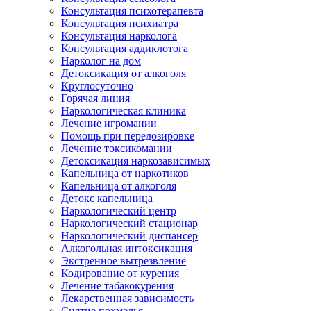
Консультация психотерапевта
Консультация психиатра
Консультация нарколога
Консультация аддиклотога
Нарколог на дом
Детоксикация от алкоголя
Круглосуточно
Горячая линия
Наркологическая клиника
Лечение игромании
Помощь при передозировке
Лечение токсикомании
Детоксикация наркозависимых
Капельница от наркотиков
Капельница от алкоголя
Детокс капельница
Наркологический центр
Наркологический стационар
Наркологический диспансер
Алкогольная интоксикация
Экстренное вытрезвление
Кодирование от курения
Лечение табакокурения
Лекарственная зависимость
Снятие похмелья