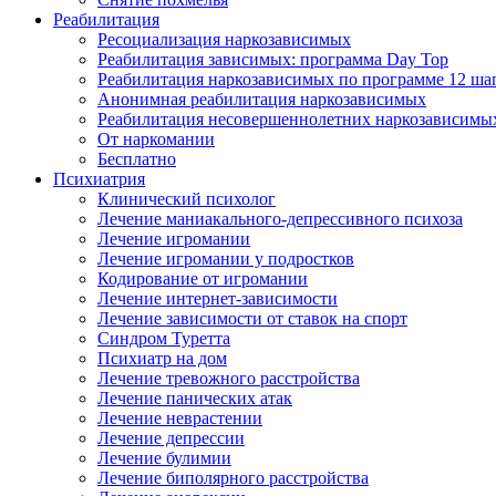
Реабилитация
Ресоциализация наркозависимых
Реабилитация зависимых: программа Day Top
Реабилитация наркозависимых по программе 12 ша
Анонимная реабилитация наркозависимых
Реабилитация несовершеннолетних наркозависимы
От наркомании
Бесплатно
Психиатрия
Клинический психолог
Лечение маниакального-депрессивного психоза
Лечение игромании
Лечение игромании у подростков
Кодирование от игромании
Лечение интернет-зависимости
Лечение зависимости от ставок на спорт
Синдром Туретта
Психиатр на дом
Лечение тревожного расстройства
Лечение панических атак
Лечение неврастении
Лечение депрессии
Лечение булимии
Лечение биполярного расстройства