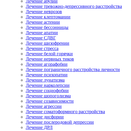
Лечение абулии
Лечение тревожно-депрессивного расстройства
Лечение неврозов
Лечение клептомании
Лечение астении
Лечение бессонницы
Лечение апатии
Лечение СДВГ
Лечение шизофрении
Лечение стресса
Лечение белой горячки
Лечение нервных тиков
Лечение агорафобии
Лечение пограничного расстройства личности
Лечение психопатии
Лечение лунатизма
Лечение нарколепсии
Лечение социофобии
Лечение шопоголизма
Лечение созависимости
Лечение агрессии
Лечение соматоформного расстройства
Лечение дисфории
Лечение послеродовой депрессии
Лечение ДРЛ