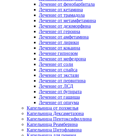
Лечение от фенобарбитала
Лечение от кетамина
Лечение от трамадола
Лечение от метамфетамина
Лечение от дезоморфина
Лечение от героина
Лечение от амфетамина
Лечение от лирики
Лечение от кокаина
Лечение гипнозом
Лечение от мефедрона
Лечение от соли
Лечение от спайса
Лечение от экстази
Лечение от первитина
Лечение от ЛСД
Лечение от бутирата
Лечение от гашиша
Лечение от опиума
Капельница от похмелья
Капельница Дексаметазона
Капельница Пентоксифиллина
Капельница Реамберина
Капельница Цитофлавина
Капельница для печени