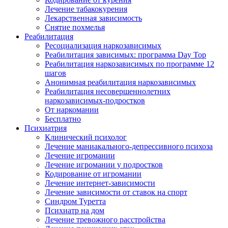
Лечение табакокурения
Лекарственная зависимость
Снятие похмелья
Реабилитация
Ресоциализация наркозависимых
Реабилитация зависимых: программа Day Top
Реабилитация наркозависимых по программе 12
шагов
Анонимная реабилитация наркозависимых
Реабилитация несовершеннолетних
наркозависимых-подростков
От наркомании
Бесплатно
Психиатрия
Клинический психолог
Лечение маниакального-депрессивного психоза
Лечение игромании
Лечение игромании у подростков
Кодирование от игромании
Лечение интернет-зависимости
Лечение зависимости от ставок на спорт
Синдром Туретта
Психиатр на дом
Лечение тревожного расстройства