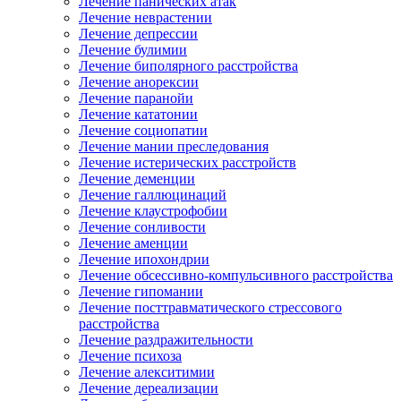
Лечение панических атак
Лечение неврастении
Лечение депрессии
Лечение булимии
Лечение биполярного расстройства
Лечение анорексии
Лечение паранойи
Лечение кататонии
Лечение социопатии
Лечение мании преследования
Лечение истерических расстройств
Лечение деменции
Лечение галлюцинаций
Лечение клаустрофобии
Лечение сонливости
Лечение аменции
Лечение ипохондрии
Лечение обсессивно-компульсивного расстройства
Лечение гипомании
Лечение посттравматического стрессового
расстройства
Лечение раздражительности
Лечение психоза
Лечение алекситимии
Лечение дереализации