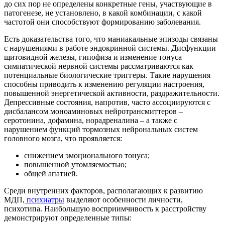
до сих пор не определены конкретные гены, участвующие в
патогенезе, не установлено, в какой комбинации, с какой
частотой они способствуют формированию заболевания.
Есть доказательства того, что маниакальные эпизоды связаны
с нарушениями в работе эндокринной системы. Дисфункции
щитовидной железы, гипофиза и изменение тонуса
симпатической нервной системы рассматриваются как
потенциальные биологические триггеры. Такие нарушения
способны приводить к изменению регуляции настроения,
повышенной энергетической активности, раздражительности.
Депрессивные состояния, напротив, часто ассоциируются с
дисбалансом моноаминовых нейротрансмиттеров –
серотонина, дофамина, норадреналина – а также с
нарушением функций тормозных нейрональных систем
головного мозга, что проявляется:
снижением эмоционального тонуса;
повышенной утомляемостью;
общей апатией.
Среди внутренних факторов, располагающих к развитию
МДП,
психиатры
выделяют особенности личности,
психотипа. Наибольшую восприимчивость к расстройству
демонстрируют определенные типы: