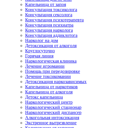
Капельница от запоя
Консультация токсиколога
Консультация сексолога
Консультация психотерапевта
Консультация психиатра
Консультация нарколога
Консультация аддиклотога
Нарколог на дом
Детоксикация от алкоголя
Круглосуточно
Горячая линия
Наркологическая клиника
Лечение игромании
Помощь при передозировке
Лечение токсикомании
Детоксикация наркозависимых
Капельница от наркотиков
Капельница от алкоголя
Детокс капельница
Наркологический центр
Наркологический стационар
Наркологический диспансер
Алкогольная интоксикация
Экстренное вытрезвление
Кодирование от курения