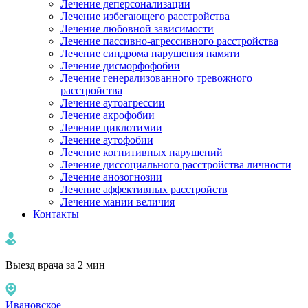
Лечение деперсонализации
Лечение избегающего расстройства
Лечение любовной зависимости
Лечение пассивно-агрессивного расстройства
Лечение синдрома нарушения памяти
Лечение дисморфофобии
Лечение генерализованного тревожного
расстройства
Лечение аутоагрессии
Лечение акрофобии
Лечение циклотимии
Лечение аутофобии
Лечение когнитивных нарушений
Лечение диссоциального расстройства личности
Лечение анозогнозии
Лечение аффективных расстройств
Лечение мании величия
Контакты
Выезд врача за 2 мин
Ивановское