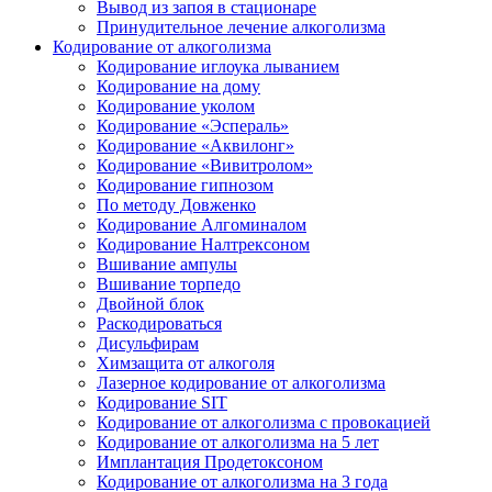
Вывод из запоя в стационаре
Принудительное лечение алкоголизма
Кодирование от алкоголизма
Кодирование иглоука лыванием
Кодирование на дому
Кодирование уколом
Кодирование «Эспераль»
Кодирование «Аквилонг»
Кодирование «Вивитролом»
Кодирование гипнозом
По методу Довженко
Кодирование Алгоминалом
Кодирование Налтрексоном
Вшивание ампулы
Вшивание торпедо
Двойной блок
Раскодироваться
Дисульфирам
Химзащита от алкоголя
Лазерное кодирование от алкоголизма
Кодирование SIT
Кодирование от алкоголизма с провокацией
Кодирование от алкоголизма на 5 лет
Имплантация Продетоксоном
Кодирование от алкоголизма на 3 года