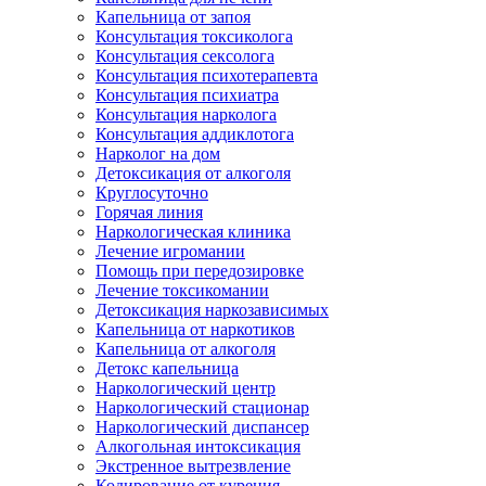
Капельница от запоя
Консультация токсиколога
Консультация сексолога
Консультация психотерапевта
Консультация психиатра
Консультация нарколога
Консультация аддиклотога
Нарколог на дом
Детоксикация от алкоголя
Круглосуточно
Горячая линия
Наркологическая клиника
Лечение игромании
Помощь при передозировке
Лечение токсикомании
Детоксикация наркозависимых
Капельница от наркотиков
Капельница от алкоголя
Детокс капельница
Наркологический центр
Наркологический стационар
Наркологический диспансер
Алкогольная интоксикация
Экстренное вытрезвление
Кодирование от курения