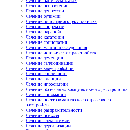
Лечение панических атак
Лечение неврастении
Лечение депрессии
Лечение булимии
Лечение биполярного расстройства
Лечение анорексии
Лечение паранойи
Лечение кататонии
Лечение социопатии
Лечение мании преследования
Лечение истерических расстройств
Лечение деменции
Лечение галлюцинаций
Лечение клаустрофобии
Лечение сонливости
Лечение аменции
Лечение ипохондрии
Лечение обсессивно-компульсивного расстройства
Лечение гипомании
Лечение посттравматического стрессового
расстройства
Лечение раздражительности
Лечение психоза
Лечение алекситимии
Лечение дереализации