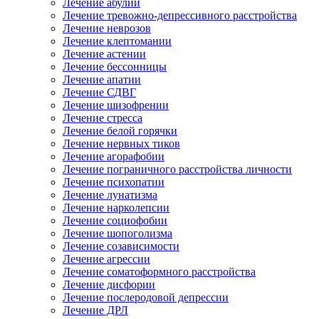
Лечение абулии
Лечение тревожно-депрессивного расстройства
Лечение неврозов
Лечение клептомании
Лечение астении
Лечение бессонницы
Лечение апатии
Лечение СДВГ
Лечение шизофрении
Лечение стресса
Лечение белой горячки
Лечение нервных тиков
Лечение агорафобии
Лечение пограничного расстройства личности
Лечение психопатии
Лечение лунатизма
Лечение нарколепсии
Лечение социофобии
Лечение шопоголизма
Лечение созависимости
Лечение агрессии
Лечение соматоформного расстройства
Лечение дисфории
Лечение послеродовой депрессии
Лечение ДРЛ