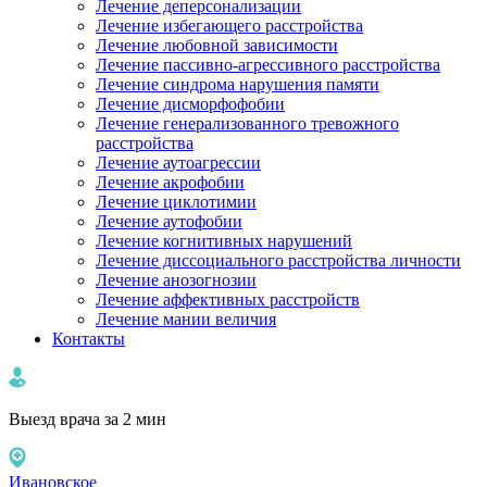
Лечение деперсонализации
Лечение избегающего расстройства
Лечение любовной зависимости
Лечение пассивно-агрессивного расстройства
Лечение синдрома нарушения памяти
Лечение дисморфофобии
Лечение генерализованного тревожного
расстройства
Лечение аутоагрессии
Лечение акрофобии
Лечение циклотимии
Лечение аутофобии
Лечение когнитивных нарушений
Лечение диссоциального расстройства личности
Лечение анозогнозии
Лечение аффективных расстройств
Лечение мании величия
Контакты
Выезд врача за 2 мин
Ивановское