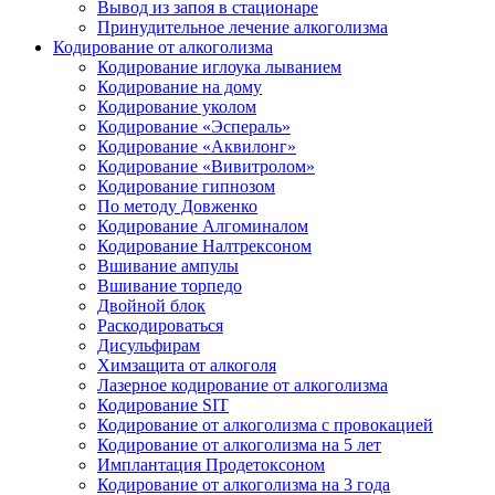
Вывод из запоя в стационаре
Принудительное лечение алкоголизма
Кодирование от алкоголизма
Кодирование иглоука лыванием
Кодирование на дому
Кодирование уколом
Кодирование «Эспераль»
Кодирование «Аквилонг»
Кодирование «Вивитролом»
Кодирование гипнозом
По методу Довженко
Кодирование Алгоминалом
Кодирование Налтрексоном
Вшивание ампулы
Вшивание торпедо
Двойной блок
Раскодироваться
Дисульфирам
Химзащита от алкоголя
Лазерное кодирование от алкоголизма
Кодирование SIT
Кодирование от алкоголизма с провокацией
Кодирование от алкоголизма на 5 лет
Имплантация Продетоксоном
Кодирование от алкоголизма на 3 года