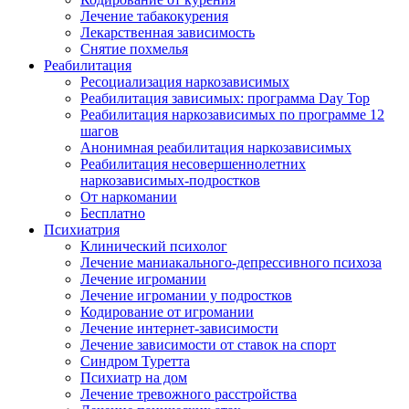
Лечение табакокурения
Лекарственная зависимость
Снятие похмелья
Реабилитация
Ресоциализация наркозависимых
Реабилитация зависимых: программа Day Top
Реабилитация наркозависимых по программе 12
шагов
Анонимная реабилитация наркозависимых
Реабилитация несовершеннолетних
наркозависимых-подростков
От наркомании
Бесплатно
Психиатрия
Клинический психолог
Лечение маниакального-депрессивного психоза
Лечение игромании
Лечение игромании у подростков
Кодирование от игромании
Лечение интернет-зависимости
Лечение зависимости от ставок на спорт
Синдром Туретта
Психиатр на дом
Лечение тревожного расстройства