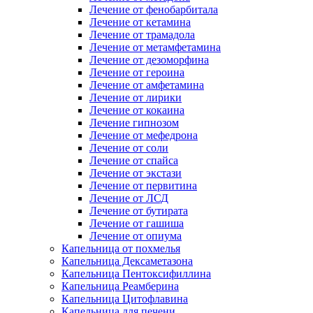
Лечение от фенобарбитала
Лечение от кетамина
Лечение от трамадола
Лечение от метамфетамина
Лечение от дезоморфина
Лечение от героина
Лечение от амфетамина
Лечение от лирики
Лечение от кокаина
Лечение гипнозом
Лечение от мефедрона
Лечение от соли
Лечение от спайса
Лечение от экстази
Лечение от первитина
Лечение от ЛСД
Лечение от бутирата
Лечение от гашиша
Лечение от опиума
Капельница от похмелья
Капельница Дексаметазона
Капельница Пентоксифиллина
Капельница Реамберина
Капельница Цитофлавина
Капельница для печени