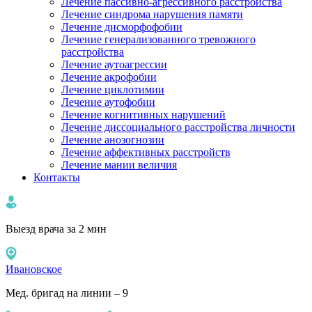
Лечение пассивно-агрессивного расстройства
Лечение синдрома нарушения памяти
Лечение дисморфофобии
Лечение генерализованного тревожного
расстройства
Лечение аутоагрессии
Лечение акрофобии
Лечение циклотимии
Лечение аутофобии
Лечение когнитивных нарушений
Лечение диссоциального расстройства личности
Лечение анозогнозии
Лечение аффективных расстройств
Лечение мании величия
Контакты
Выезд врача за 2 мин
Ивановское
Мед. бригад на линии – 9