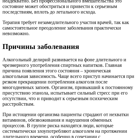
неадекватно. Без профессионального вмешательства это
состояние может обостриться и привести к серьезным
последствиям, вплоть до летального исхода.
Терапия требует незамедлительного участия врачей, так как
самостоятельное преодоление заболевания практически
невозможно.
Причины заболевания
Алкогольный делирий развивается на фоне длительного и
чрезмерного употребления спиртных напитков. Главная
причина появления этого состояния – хроническая
алкогольная зависимость. Чаще всего приступ начинается при
резком прекращении потребления алкоголя после
многодневных запоев. Организм, привыкший к постоянному
присутствию этанола, испытывает сильный стресс при его
отсутствии, что и приводит к серьезным психическим
расстройствам.
При истощении организма пациенты страдают от нехватки
витаминов, обезвоживания и нарушения обменных
процессов. В группе риска находятся люди, которые
систематически злоупотребляют алкоголем на протяжении
длительного времени, особенно в сочетании с