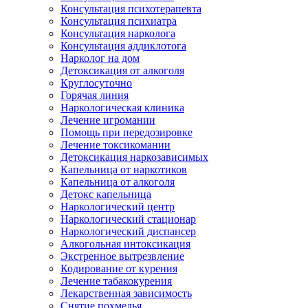
Консультация психотерапевта
Консультация психиатра
Консультация нарколога
Консультация аддиклотога
Нарколог на дом
Детоксикация от алкоголя
Круглосуточно
Горячая линия
Наркологическая клиника
Лечение игромании
Помощь при передозировке
Лечение токсикомании
Детоксикация наркозависимых
Капельница от наркотиков
Капельница от алкоголя
Детокс капельница
Наркологический центр
Наркологический стационар
Наркологический диспансер
Алкогольная интоксикация
Экстренное вытрезвление
Кодирование от курения
Лечение табакокурения
Лекарственная зависимость
Снятие похмелья