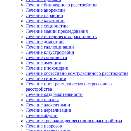
Лечение биполярного расстройства
Лечение анорексии
Лечение паранойи
Лечение кататонии
Лечение социопатии
Лечение мании преследования
Лечение истерических расстройств
Лечение деменции
Лечение галлюцинаций
Лечение клаустрофобии
Лечение сонливости
Лечение аменции
Лечение ипохондрии
Лечение обсессивно-компульсивного расстройства
Лечение гипомании
Лечение посттравматического стрессового
расстройства
Лечение раздражительности
Лечение психоза
Лечение алекситимии
Лечение дереализации
Лечение абулии
Лечение тревожно-депрессивного расстройства
Лечение неврозов