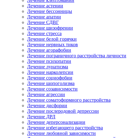
Лечение клептомании
Лечение астении
Лечение бессонницы
Лечение апатии
Лечение СДВГ
Лечение шизофрении
Лечение стресса
Лечение белой горячки
Лечение нервных тиков
Лечение агорафобии
Лечение пограничного расстройства личности
Лечение психопатии
Лечение лунатизма
Лечение нарколепсии
Лечение социофобии
Лечение шопоголизма
Лечение созависимости
Лечение агрессии
Лечение соматоформного расстройства
Лечение дисфории
Лечение послеродовой депрессии
Лечение ДРЛ
Лечение деперсонализации
Лечение избегающего расстройства
Лечение любовной зависимости