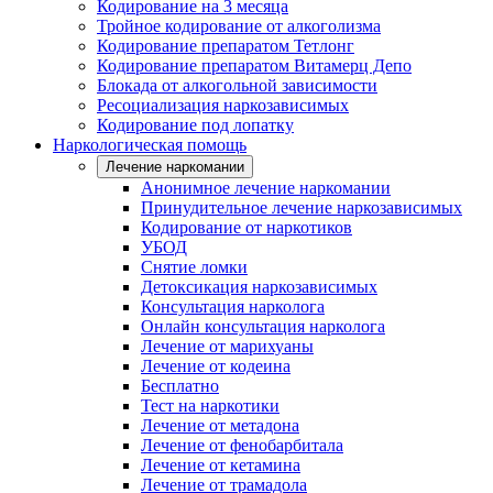
Кодирование на 3 месяца
Тройное кодирование от алкоголизма
Кодирование препаратом Тетлонг
Кодирование препаратом Витамерц Депо
Блокада от алкогольной зависимости
Ресоциализация наркозависимых
Кодирование под лопатку
Наркологическая помощь
Лечение наркомании
Анонимное лечение наркомании
Принудительное лечение наркозависимых
Кодирование от наркотиков
УБОД
Снятие ломки
Детоксикация наркозависимых
Консультация нарколога
Онлайн консультация нарколога
Лечение от марихуаны
Лечение от кодеина
Бесплатно
Тест на наркотики
Лечение от метадона
Лечение от фенобарбитала
Лечение от кетамина
Лечение от трамадола