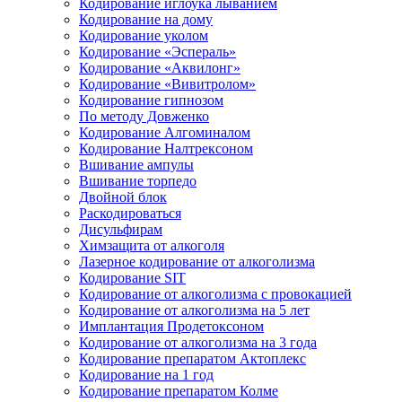
Кодирование иглоука лыванием
Кодирование на дому
Кодирование уколом
Кодирование «Эспераль»
Кодирование «Аквилонг»
Кодирование «Вивитролом»
Кодирование гипнозом
По методу Довженко
Кодирование Алгоминалом
Кодирование Налтрексоном
Вшивание ампулы
Вшивание торпедо
Двойной блок
Раскодироваться
Дисульфирам
Химзащита от алкоголя
Лазерное кодирование от алкоголизма
Кодирование SIT
Кодирование от алкоголизма с провокацией
Кодирование от алкоголизма на 5 лет
Имплантация Продетоксоном
Кодирование от алкоголизма на 3 года
Кодирование препаратом Актоплекс
Кодирование на 1 год
Кодирование препаратом Колме