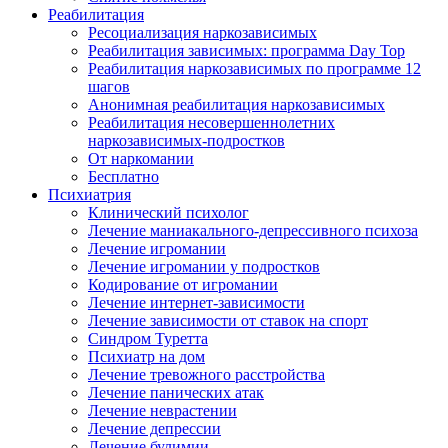
Реабилитация
Ресоциализация наркозависимых
Реабилитация зависимых: программа Day Top
Реабилитация наркозависимых по программе 12
шагов
Анонимная реабилитация наркозависимых
Реабилитация несовершеннолетних
наркозависимых-подростков
От наркомании
Бесплатно
Психиатрия
Клинический психолог
Лечение маниакального-депрессивного психоза
Лечение игромании
Лечение игромании у подростков
Кодирование от игромании
Лечение интернет-зависимости
Лечение зависимости от ставок на спорт
Синдром Туретта
Психиатр на дом
Лечение тревожного расстройства
Лечение панических атак
Лечение неврастении
Лечение депрессии
Лечение булимии