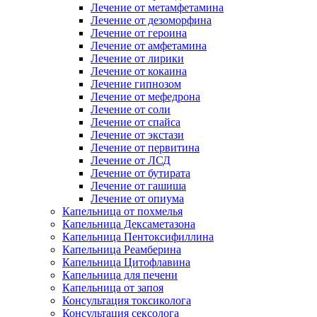
Лечение от метамфетамина
Лечение от дезоморфина
Лечение от героина
Лечение от амфетамина
Лечение от лирики
Лечение от кокаина
Лечение гипнозом
Лечение от мефедрона
Лечение от соли
Лечение от спайса
Лечение от экстази
Лечение от первитина
Лечение от ЛСД
Лечение от бутирата
Лечение от гашиша
Лечение от опиума
Капельница от похмелья
Капельница Дексаметазона
Капельница Пентоксифиллина
Капельница Реамберина
Капельница Цитофлавина
Капельница для печени
Капельница от запоя
Консультация токсиколога
Консультация сексолога