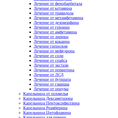
Лечение от фенобарбитала
Лечение от кетамина
Лечение от трамадола
Лечение от метамфетамина
Лечение от дезоморфина
Лечение от героина
Лечение от амфетамина
Лечение от лирики
Лечение от кокаина
Лечение гипнозом
Лечение от мефедрона
Лечение от соли
Лечение от спайса
Лечение от экстази
Лечение от первитина
Лечение от ЛСД
Лечение от бутирата
Лечение от гашиша
Лечение от опиума
Капельница от похмелья
Капельница Дексаметазона
Капельница Пентоксифиллина
Капельница Реамберина
Капельница Цитофлавина
Капельница для печени