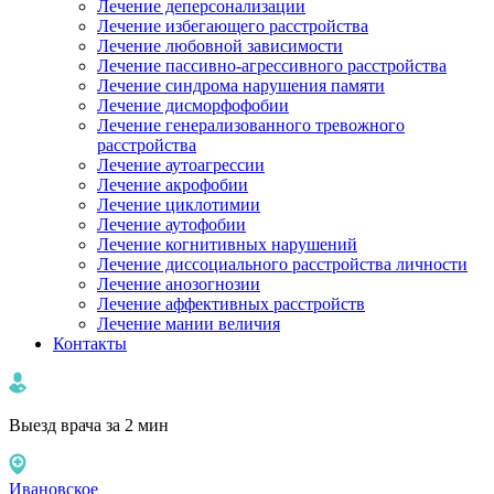
Лечение деперсонализации
Лечение избегающего расстройства
Лечение любовной зависимости
Лечение пассивно-агрессивного расстройства
Лечение синдрома нарушения памяти
Лечение дисморфофобии
Лечение генерализованного тревожного
расстройства
Лечение аутоагрессии
Лечение акрофобии
Лечение циклотимии
Лечение аутофобии
Лечение когнитивных нарушений
Лечение диссоциального расстройства личности
Лечение анозогнозии
Лечение аффективных расстройств
Лечение мании величия
Контакты
Выезд врача за 2 мин
Ивановское