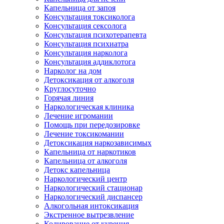
Капельница от запоя
Консультация токсиколога
Консультация сексолога
Консультация психотерапевта
Консультация психиатра
Консультация нарколога
Консультация аддиклотога
Нарколог на дом
Детоксикация от алкоголя
Круглосуточно
Горячая линия
Наркологическая клиника
Лечение игромании
Помощь при передозировке
Лечение токсикомании
Детоксикация наркозависимых
Капельница от наркотиков
Капельница от алкоголя
Детокс капельница
Наркологический центр
Наркологический стационар
Наркологический диспансер
Алкогольная интоксикация
Экстренное вытрезвление
Кодирование от курения