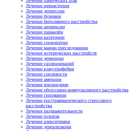
Лечение панических атак
Лечение неврастении
Лечение депрессии
Лечение булимии
Лечение биполярного расстройства
Лечение анорексии
Лечение паранойи
Лечение кататонии
Лечение социопатии
Лечение мании преследования
Лечение истерических расстройств
Лечение деменции
Лечение галлюцинаций
Лечение клаустрофобии
Лечение сонливости
Лечение аменции
Лечение ипохондрии
Лечение обсессивно-компульсивного расстройства
Лечение гипомании
Лечение посттравматического стрессового
расстройства
Лечение раздражительности
Лечение психоза
Лечение алекситимии
Лечение дереализации