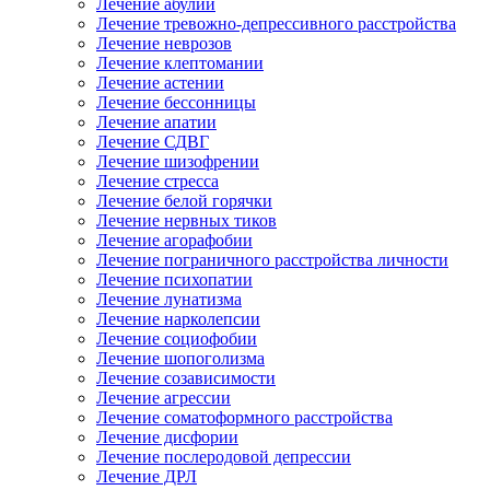
Лечение абулии
Лечение тревожно-депрессивного расстройства
Лечение неврозов
Лечение клептомании
Лечение астении
Лечение бессонницы
Лечение апатии
Лечение СДВГ
Лечение шизофрении
Лечение стресса
Лечение белой горячки
Лечение нервных тиков
Лечение агорафобии
Лечение пограничного расстройства личности
Лечение психопатии
Лечение лунатизма
Лечение нарколепсии
Лечение социофобии
Лечение шопоголизма
Лечение созависимости
Лечение агрессии
Лечение соматоформного расстройства
Лечение дисфории
Лечение послеродовой депрессии
Лечение ДРЛ