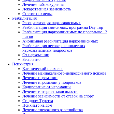
Лечение табакокурения
Лекарственная зависимость
Снятие похмелья
Реабилитация
Ресоциализация наркозависимых
Реабилитация зависимых: программа Day Top
Реабилитация наркозависимых по программе 12
шагов
Анонимная реабилитация наркозависимых
Реабилитация несовершеннолетних
наркозависимых-подростков
От наркомании
Бесплатно
Психиатрия
Клинический психолог
Лечение маниакального-депрессивного психоза
Лечение игромании
Лечение игромании у подростков
Кодирование от игромании
Лечение интернет-зависимости
Лечение зависимости от ставок на спорт
Синдром Туретта
Психиатр на дом
Лечение тревожного расстройства