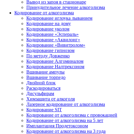
Вывод из запоя в стационаре
Принудительное лечение алкоголизма
Кодирование от алкоголизма
Кодирование иглоука лыванием
Кодирование на дому
Кодирование уколом
Кодирование «Эспераль»
Кодирование «Аквилонг»
Кодирование «Вивитролом»
Кодирование гипнозом
По методу Довженко
Кодирование Алгоминалом
Кодирование Налтрексоном
Вшивание ампулы
Вшивание торпедо
Двойной блок
Раскодироваться
Дисульфирам
Химзащита от алкоголя
Лазерное кодирование от алкоголизма
Кодирование SIT
Кодирование от алкоголизма с провокацией
Кодирование от алкоголизма на 5 лет
Имплантация Продетоксоном
Кодирование от алкоголизма на 3 года