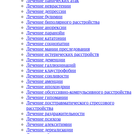
Лечение панических атак
Лечение неврастении
Лечение депрессии
Лечение булимии
Лечение биполярного расстройства
Лечение анорексии
Лечение паранойи
Лечение кататонии
Лечение социопатии
Лечение мании преследования
Лечение истерических расстройств
Лечение деменции
Лечение галлюцинаций
Лечение клаустрофобии
Лечение сонливости
Лечение аменции
Лечение ипохондрии
Лечение обсессивно-компульсивного расстройства
Лечение гипомании
Лечение посттравматического стрессового
расстройства
Лечение раздражительности
Лечение психоза
Лечение алекситимии
Лечение дереализации