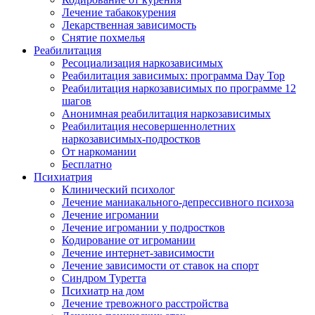
Лечение табакокурения
Лекарственная зависимость
Снятие похмелья
Реабилитация
Ресоциализация наркозависимых
Реабилитация зависимых: программа Day Top
Реабилитация наркозависимых по программе 12
шагов
Анонимная реабилитация наркозависимых
Реабилитация несовершеннолетних
наркозависимых-подростков
От наркомании
Бесплатно
Психиатрия
Клинический психолог
Лечение маниакального-депрессивного психоза
Лечение игромании
Лечение игромании у подростков
Кодирование от игромании
Лечение интернет-зависимости
Лечение зависимости от ставок на спорт
Синдром Туретта
Психиатр на дом
Лечение тревожного расстройства