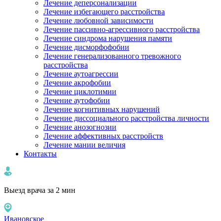
Лечение деперсонализации
Лечение избегающего расстройства
Лечение любовной зависимости
Лечение пассивно-агрессивного расстройства
Лечение синдрома нарушения памяти
Лечение дисморфофобии
Лечение генерализованного тревожного
расстройства
Лечение аутоагрессии
Лечение акрофобии
Лечение циклотимии
Лечение аутофобии
Лечение когнитивных нарушений
Лечение диссоциального расстройства личности
Лечение анозогнозии
Лечение аффективных расстройств
Лечение мании величия
Контакты
Выезд врача за 2 мин
Ивановское