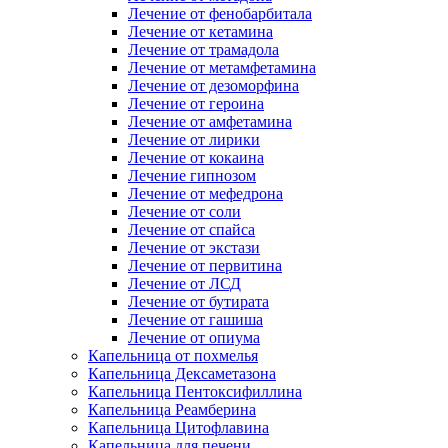
Лечение от фенобарбитала
Лечение от кетамина
Лечение от трамадола
Лечение от метамфетамина
Лечение от дезоморфина
Лечение от героина
Лечение от амфетамина
Лечение от лирики
Лечение от кокаина
Лечение гипнозом
Лечение от мефедрона
Лечение от соли
Лечение от спайса
Лечение от экстази
Лечение от первитина
Лечение от ЛСД
Лечение от бутирата
Лечение от гашиша
Лечение от опиума
Капельница от похмелья
Капельница Дексаметазона
Капельница Пентоксифиллина
Капельница Реамберина
Капельница Цитофлавина
Капельница для печени