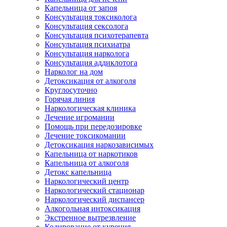
Капельница от запоя
Консультация токсиколога
Консультация сексолога
Консультация психотерапевта
Консультация психиатра
Консультация нарколога
Консультация аддиклотога
Нарколог на дом
Детоксикация от алкоголя
Круглосуточно
Горячая линия
Наркологическая клиника
Лечение игромании
Помощь при передозировке
Лечение токсикомании
Детоксикация наркозависимых
Капельница от наркотиков
Капельница от алкоголя
Детокс капельница
Наркологический центр
Наркологический стационар
Наркологический диспансер
Алкогольная интоксикация
Экстренное вытрезвление
Кодирование от курения