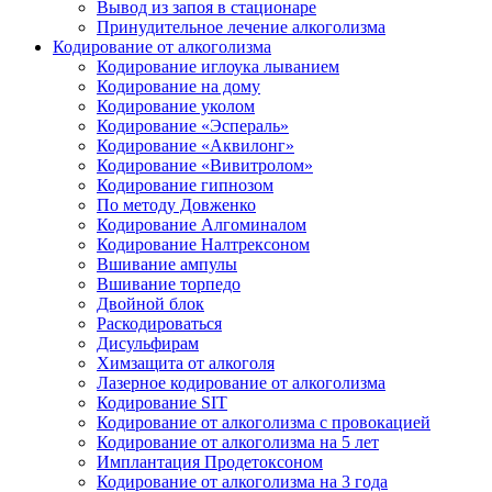
Вывод из запоя в стационаре
Принудительное лечение алкоголизма
Кодирование от алкоголизма
Кодирование иглоука лыванием
Кодирование на дому
Кодирование уколом
Кодирование «Эспераль»
Кодирование «Аквилонг»
Кодирование «Вивитролом»
Кодирование гипнозом
По методу Довженко
Кодирование Алгоминалом
Кодирование Налтрексоном
Вшивание ампулы
Вшивание торпедо
Двойной блок
Раскодироваться
Дисульфирам
Химзащита от алкоголя
Лазерное кодирование от алкоголизма
Кодирование SIT
Кодирование от алкоголизма с провокацией
Кодирование от алкоголизма на 5 лет
Имплантация Продетоксоном
Кодирование от алкоголизма на 3 года