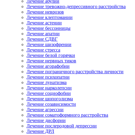
Лечение абулии
Лечение тревожно-депрессивного расстройства
Лечение неврозов
Лечение клептомании
Лечение астении
Лечение бессонницы
Лечение апатии
Лечение СДВГ
Лечение шизофрении
Лечение стресса
Лечение белой горячки
Лечение нервных тиков
Лечение агорафобии
Лечение пограничного расстройства личности
Лечение психопатии
Лечение лунатизма
Лечение нарколепсии
Лечение социофобии
Лечение шопоголизма
Лечение созависимости
Лечение агрессии
Лечение соматоформного расстройства
Лечение дисфории
Лечение послеродовой депрессии
Лечение ДРЛ